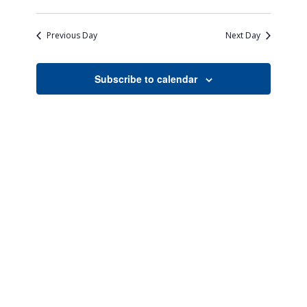
Views
Search
Select
Naviga
date.
and
Previous Day
Next Day
Views
Navigati
Subscribe to calendar