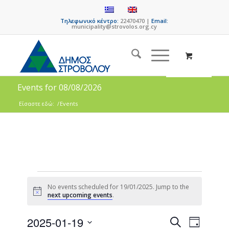
Τηλεφωνικό κέντρο:
22470470 |
Email:
municipality@strovolos.org.cy
Events for 08/08/2026
Είσαστε εδώ:
/
Events
No events scheduled for 19/01/2025. Jump to the
Notice
next upcoming events
.
Events
Event
2025-01-19
Search
Day