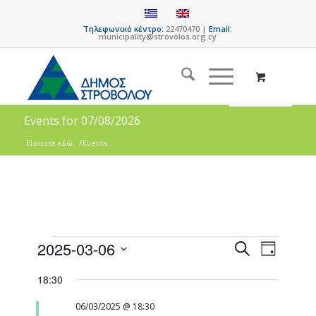
Τηλεφωνικό κέντρο:
22470470 |
Email:
municipality@strovolos.org.cy
Events for 07/08/2026
Είσαστε εδώ:
/
Events
Events
Event
2025-03-06
Search
Day
Views
Search
Select
Naviga
18:30
date.
and
Views
06/03/2025 @ 18:30