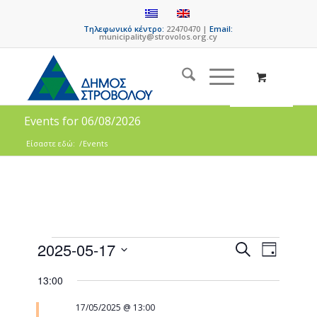
Τηλεφωνικό κέντρο:
22470470 |
Email:
municipality@strovolos.org.cy
Events for 06/08/2026
Είσαστε εδώ:
/
Events
Events
Event
2025-05-17
Search
Day
Views
Search
Select
Naviga
13:00
date.
and
Views
17/05/2025 @ 13:00