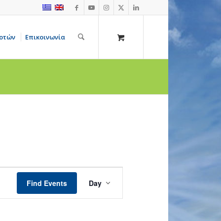
οτών
Επικοινωνία
Event
Views
Find Events
Day
Navigation