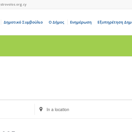
strovolos.org.cy
Δημοτικό Συμβούλιο
Ο Δήμος
Ενημέρωση
Εξυπηρέτηση Δημ
Enter
Location.
Search
for
Events