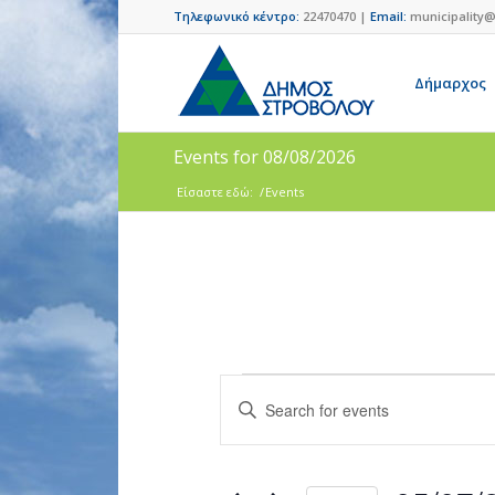
Τηλεφωνικό κέντρο:
22470470 |
Email:
municipality@
Δήμαρχος
Events for 08/08/2026
Είσαστε εδώ:
/
Events
Events
Enter
Search
Keyword.
and
Search
for
Views
Events