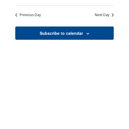
Views
Search
Select
Naviga
date.
and
Previous Day
Next Day
Views
Navigati
Subscribe to calendar