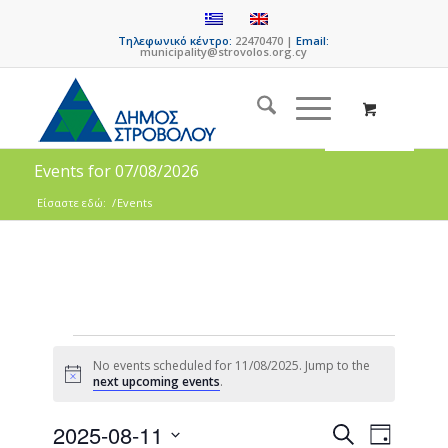
Τηλεφωνικό κέντρο:
22470470 |
Email:
municipality@strovolos.org.cy
Events for 07/08/2026
Είσαστε εδώ:
/
Events
No events scheduled for 11/08/2025. Jump to the
Notice
next upcoming events
.
Events
Event
2025-08-11
Search
Day