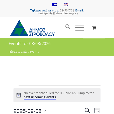
Τηλεφωνικό κέντρο:
22470470 |
Email:
municipality@strovolos.org.cy
Events for 08/08/2026
Είσαστε εδώ:
/
Events
No events scheduled for 08/09/2025. Jump to the
Notice
next upcoming events
.
Events
Event
2025-09-08
Search
Day