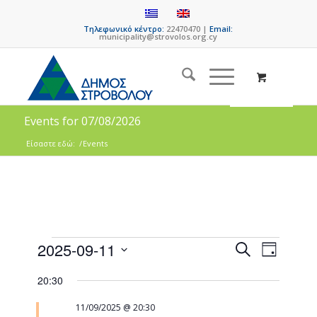
Τηλεφωνικό κέντρο:
22470470 |
Email:
municipality@strovolos.org.cy
Events for 07/08/2026
Είσαστε εδώ:
/
Events
Events
Event
2025-09-11
Search
Day
Views
Search
Select
Naviga
20:30
date.
and
Views
11/09/2025 @ 20:30