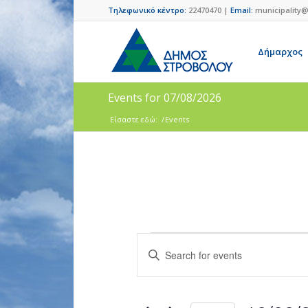
Τηλεφωνικό κέντρο:
22470470 |
Email:
municipality@
Δήμαρχος
Events for 07/08/2026
Είσαστε εδώ:
/
Events
Events
Enter
Search
Keyword.
and
Search
for
Views
Events