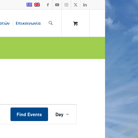
οτών
Επικοινωνία
Event
Views
Find Events
Day
Navigation