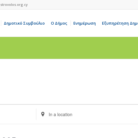
strovolos.org.cy
Δημοτικό Συμβούλιο
Ο Δήμος
Ενημέρωση
Εξυπηρέτηση Δημ
Enter
Location.
Search
for
Events