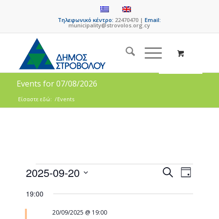
Τηλεφωνικό κέντρο:
22470470 |
Email:
municipality@strovolos.org.cy
Events for 07/08/2026
Είσαστε εδώ:
/
Events
Events
Event
2025-09-20
Search
Day
Views
Search
Select
Naviga
19:00
date.
and
Views
20/09/2025 @ 19:00