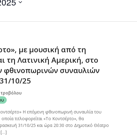
2025
by
Location.
ρτο», με μουσική από τη
ι τη Λατινική Αμερική, στο
ν φθινοπωρινών συναυλιών
 31/10/25
Στροβόλου
ου
οντσέρτο» Η επόμενη φθινοπωρινή συναυλία του
οποία τιτλοφορείται «Το Κοντσέρτο», θα
ρασκευή 31/10/25 και ώρα 20:30 στο Δημοτικό Θέατρο
 […]