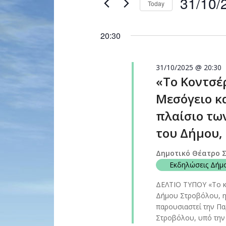
31/10/
Today
Navigation
by
Select
Keyword.
date.
20:30
31/10/2025 @ 20:30
«Το Κοντσέ
Μεσόγειο κα
πλαίσιο τω
του Δήμου,
Δημοτικό Θέατρο 
Εκδηλώσεις Δήμ
ΔΕΛΤΙΟ ΤΥΠΟΥ «Το κ
Δήμου Στροβόλου, η 
παρουσιαστεί την Πα
Στροβόλου, υπό την