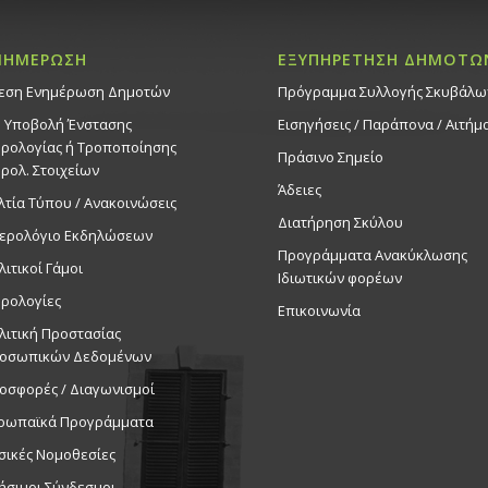
ΝΗΜΕΡΩΣΗ
ΕΞΥΠΗΡΕΤΗΣΗ ΔΗΜΟΤΩ
εση Ενημέρωση Δημοτών
Πρόγραμμα Συλλογής Σκυβάλω
. Υποβολή Ένστασης
Εισηγήσεις / Παράπονα / Αιτήμ
ρολογίας ή Τροποποίησης
Πράσινο Σημείο
ρολ. Στοιχείων
Άδειες
λτία Τύπου / Ανακοινώσεις
Διατήρηση Σκύλου
ερολόγιο Εκδηλώσεων
Προγράμματα Ανακύκλωσης
λιτικοί Γάμοι
Ιδιωτικών φορέων
ρολογίες
Επικοινωνία
λιτική Προστασίας
οσωπικών Δεδομένων
οσφορές / Διαγωνισμοί
ρωπαϊκά Προγράμματα
σικές Νομοθεσίες
ήσιμοι Σύνδεσμοι