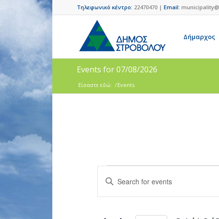
Τηλεφωνικό κέντρο:
22470470 |
Email:
municipality@
Δήμαρχος
Events for 07/08/2026
Είσαστε εδώ:
/
Events
Events
Enter
Search
Keyword.
and
Search
for
Views
Events