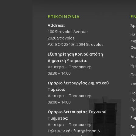
ΕΠΙΚΟΙΝΩΝΙΑ
Ε
Address:
Άμ
100 Strovolos Avenue
Ηλ
2020 Strovolos
Φο
P.C. BOX 28403, 2094 Strovolos
Φο
Εξυπηρέτηση Κοινού από τη
Δε
Δημοτική Υπηρεσία:
Ημ
Δευτέρα – Παρασκευή:
08:30 – 14:00
Πο
Ωράριο λειτουργίας Δημοτικού
Φο
Ταμείου:
Πο
Δευτέρα – Παρασκευή:
Πρ
08:00 – 14:00
Πρ
Ωράριο Λειτουργίας Τεχνικού
Ευ
Τμήματος:
Δευτέρα – Παρασκευή:
Βα
Τηλεφωνική Εξυπηρέτηση &
Χρ