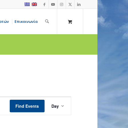
οτών
Επικοινωνία
Event
Views
Find Events
Day
Navigation