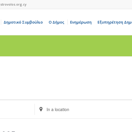
strovolos.org.cy
Δημοτικό Συμβούλιο
Ο Δήμος
Ενημέρωση
Εξυπηρέτηση Δημ
Enter
Location.
Search
for
Events