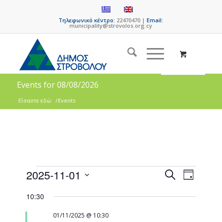
Τηλεφωνικό κέντρο:
22470470 |
Email:
municipality@strovolos.org.cy
Events for 08/08/2026
Είσαστε εδώ:
/
Events
Events
Event
2025-11-01
Search
Day
Views
Search
Select
Naviga
10:30
date.
and
Views
01/11/2025 @ 10:30