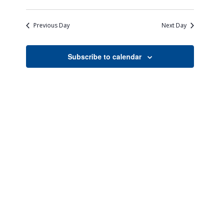
Views
Search
Select
Naviga
date.
and
Previous Day
Next Day
Views
Navigati
Subscribe to calendar