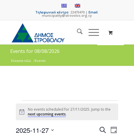
Τηλεφωνικό κέντρο:
22470470 |
Email:
municipality@strovolos.org.cy
Events for 08/08/2026
Είσαστε εδώ:
/
Events
No events scheduled for 27/11/2025. Jump to the
Notice
next upcoming events
.
Events
Event
2025-11-27
Search
Day