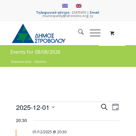
Τηλεφωνικό κέντρο:
22470470 |
Email:
municipality@strovolos.org.cy
Events for 08/08/2026
Είσαστε εδώ:
/
Events
Events
Event
2025-12-01
Search
Day
Views
Search
Select
Naviga
20:30
date.
and
Views
01/12/2025 @ 20:30