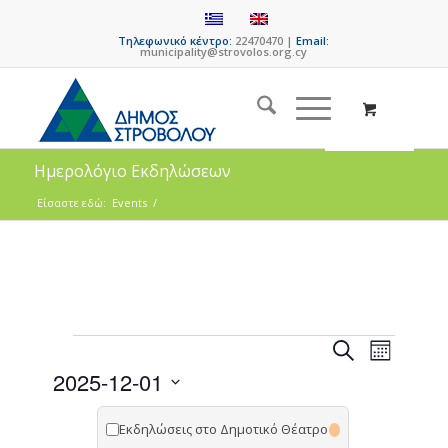
Τηλεφωνικό κέντρο:
22470470 |
Email:
municipality@strovolos.org.cy
Ημερολόγιο Εκδηλώσεων
Είσαστε εδώ:
Events
/
Events
Event
Search
Month
Views
Search
2025-12-01
Naviga
and
Select
date.
Εκδηλώσεις στο Δημοτικό Θέατρο
Views