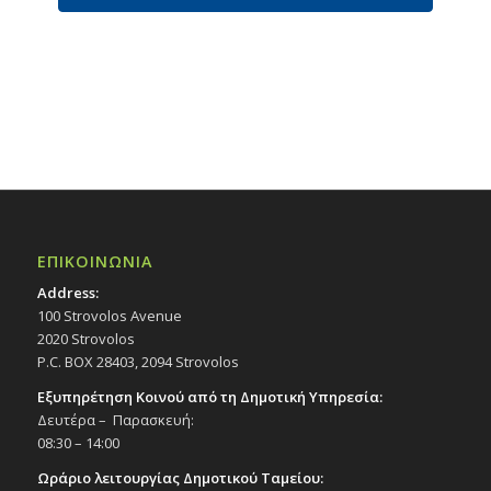
s
s
s
s
s
s
s
ΕΠΙΚΟΙΝΩΝΙΑ
Address:
100 Strovolos Avenue
2020 Strovolos
P.C. BOX 28403, 2094 Strovolos
Εξυπηρέτηση Κοινού από τη Δημοτική Υπηρεσία:
Δευτέρα – Παρασκευή:
08:30 – 14:00
Ωράριο λειτουργίας Δημοτικού Ταμείου: