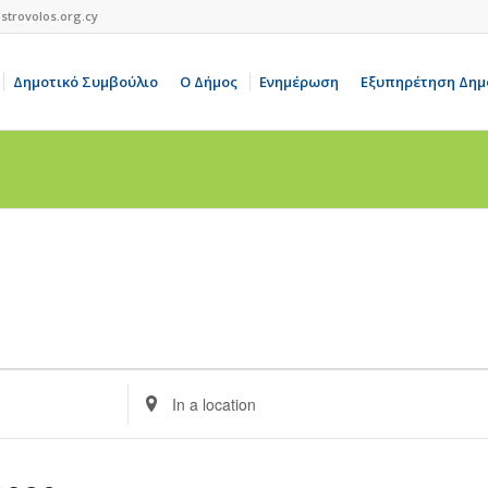
strovolos.org.cy
Δημοτικό Συμβούλιο
Ο Δήμος
Ενημέρωση
Εξυπηρέτηση Δημ
Enter
Location.
Search
for
Events