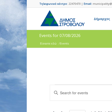
Τηλεφωνικό κέντρο:
22470470 |
Email:
municipality@
Δήμαρχος
Events for 07/08/2026
Είσαστε εδώ:
/
Events
Events
Enter
Search
Keyword.
and
Search
for
Views
Events