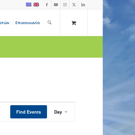
οτών
Επικοινωνία
Event
Views
Find Events
Day
Navigation