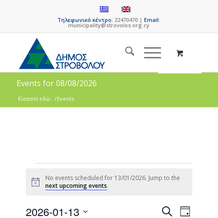
Τηλεφωνικό κέντρο:
22470470 |
Email:
municipality@strovolos.org.cy
Events for 08/08/2026
Είσαστε εδώ:
/
Events
No events scheduled for 13/01/2026. Jump to the
Notice
next upcoming events
.
Events
Event
2026-01-13
Search
Day