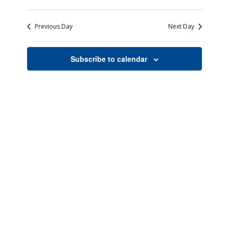
Views
Search
Select
Naviga
date.
and
Previous Day
Next Day
Views
Navigati
Subscribe to calendar