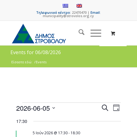
Τηλεφωνικό κέντρο:
22470470 |
Email:
municipality@strovolos.org.cy
Events for 06/08/2026
Είσαστε εδώ:
/
Events
Events
Event
2026-06-05
Search
Day
Views
Search
Select
Naviga
17:30
date.
and
Views
5 Ιούν 2026 @ 17:30
-
18:30