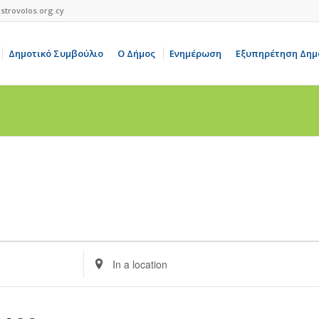
strovolos.org.cy
Δημοτικό Συμβούλιο
Ο Δήμος
Ενημέρωση
Εξυπηρέτηση Δημ
Enter
Location.
Search
for
Events