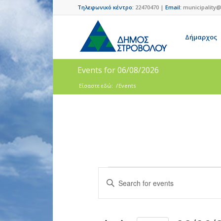
Τηλεφωνικό κέντρο:
22470470 |
Email:
municipality@
Δήμαρχος
Events for 06/08/2026
Είσαστε εδώ:
/
Events
Events
Enter
Search
Keyword.
and
Search
for
Views
Events