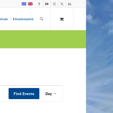
οτών
Επικοινωνία
Event
Views
Find Events
Day
Navigation