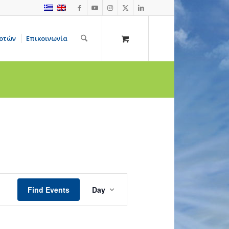
οτών
Επικοινωνία
Event
Views
Find Events
Day
Navigation