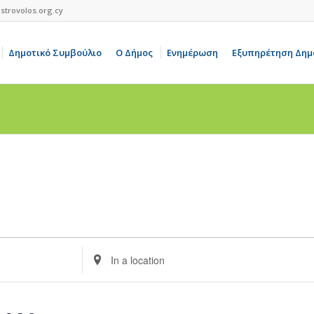
strovolos.org.cy
Δημοτικό Συμβούλιο
Ο Δήμος
Ενημέρωση
Εξυπηρέτηση Δημ
Enter
Location.
Search
for
Events