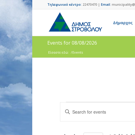
Τηλεφωνικό κέντρο:
22470470 |
Email:
municipality@
Δήμαρχος
Events for 08/08/2026
Είσαστε εδώ:
/
Events
Events
Enter
Search
Keyword.
and
Search
for
Views
Events