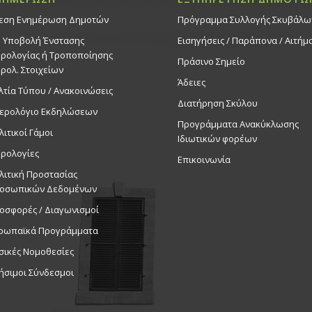
εση Ενημέρωση Δημοτών
Πρόγραμμα Συλλογής Σκυβάλω
. Υποβολή Ένστασης
Εισηγήσεις / Παράπονα / Αιτήμ
ρολογίας ή Τροποποίησης
Πράσινο Σημείο
ρολ. Στοιχείων
Άδειες
λτία Τύπου / Ανακοινώσεις
Διατήρηση Σκύλου
ερολόγιο Εκδηλώσεων
Προγράμματα Ανακύκλωσης
λιτικοί Γάμοι
Ιδιωτικών φορέων
ρολογίες
Επικοινωνία
λιτική Προστασίας
οσωπικών Δεδομένων
οσφορές / Διαγωνισμοί
ρωπαϊκά Προγράμματα
σικές Νομοθεσίες
ήσιμοι Σύνδεσμοι