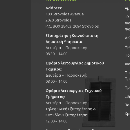
Address:
Άμ
100 Strovolos Avenue
Ηλ
2020 Strovolos
Φο
P.C. BOX 28403, 2094 Strovolos
Φο
Εξυπηρέτηση Κοινού από τη
Δε
Δημοτική Υπηρεσία:
Ημ
Δευτέρα – Παρασκευή:
08:30 – 14:00
Πο
Ωράριο λειτουργίας Δημοτικού
Φο
Ταμείου:
Πο
Δευτέρα – Παρασκευή:
Πρ
08:00 – 14:00
Πρ
Ωράριο Λειτουργίας Τεχνικού
Ευ
Τμήματος:
Δευτέρα – Παρασκευή:
Βα
Τηλεφωνική Εξυπηρέτηση &
Χρ
Κατ’ ιδίαν Εξυπηρέτηση:
12:00 – 14:00