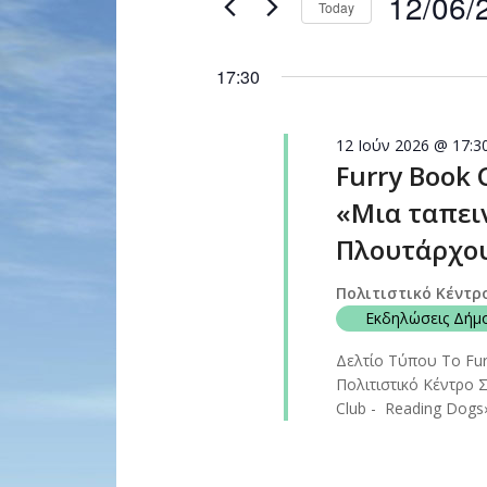
12/06/
Today
Navigation
by
Select
Keyword.
date.
17:30
12 Ιούν 2026 @ 17:3
Furry Book 
«Μια ταπει
Πλουτάρχου
Πολιτιστικό Κέντρ
Εκδηλώσεις Δήμ
Δελτίο Τύπου Το Fur
Πολιτιστικό Κέντρο 
Club - Reading Dogs»