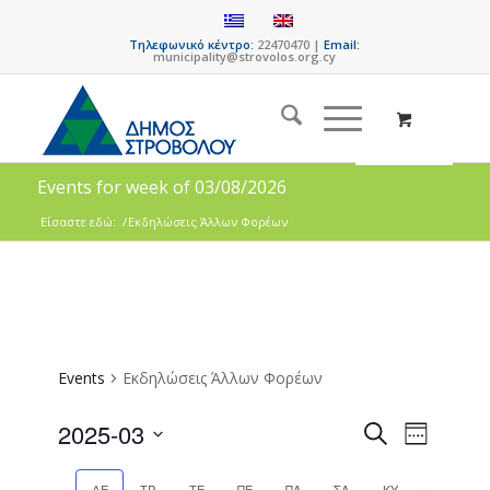
Τηλεφωνικό κέντρο:
22470470 |
Email:
municipality@strovolos.org.cy
Events for week of 03/08/2026
Είσαστε εδώ:
/
Εκδηλώσεις Άλλων Φορέων
Events
Εκδηλώσεις Άλλων Φορέων
Events
Event
2025-03
Search
Week
Views
Search
Select
Naviga
date.
Previous
Next
ΔΕ
ΤΡ
ΤΕ
ΠΕ
ΠΑ
ΣΑ
ΚΥ