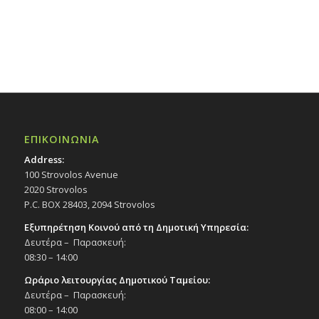
16:00
17:00
18:00
19:00
ΕΠΙΚΟΙΝΩΝΙΑ
20:00
Address:
100 Strovolos Avenue
21:00
2020 Strovolos
P.C. BOX 28403, 2094 Strovolos
22:00
Εξυπηρέτηση Κοινού από τη Δημοτική Υπηρεσία:
Δευτέρα – Παρασκευή:
23:00
08:30 – 14:00
00:00
Ωράριο λειτουργίας Δημοτικού Ταμείου:
Δευτέρα – Παρασκευή:
08:00 – 14:00