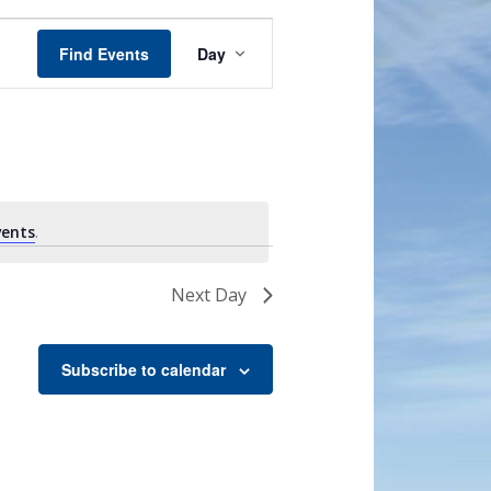
Event
Views
Find Events
Day
Navigation
vents
.
Next Day
Subscribe to calendar