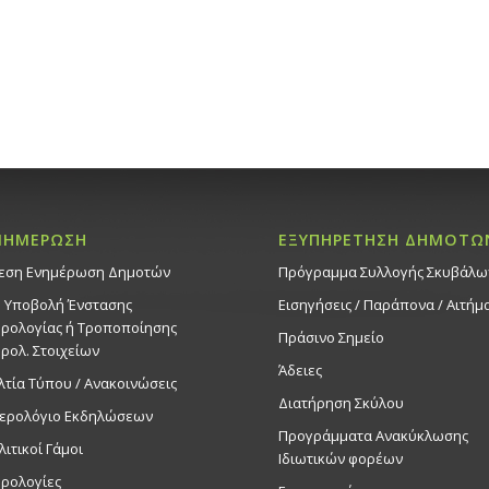
ΝΗΜΕΡΩΣΗ
ΕΞΥΠΗΡΕΤΗΣΗ ΔΗΜΟΤΩ
εση Ενημέρωση Δημοτών
Πρόγραμμα Συλλογής Σκυβάλω
. Υποβολή Ένστασης
Εισηγήσεις / Παράπονα / Αιτήμ
ρολογίας ή Τροποποίησης
Πράσινο Σημείο
ρολ. Στοιχείων
Άδειες
λτία Τύπου / Ανακοινώσεις
Διατήρηση Σκύλου
ερολόγιο Εκδηλώσεων
Προγράμματα Ανακύκλωσης
λιτικοί Γάμοι
Ιδιωτικών φορέων
ρολογίες