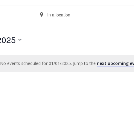
Enter
Location.
Search
for
2025
Events
by
Location.
No events scheduled for 01/01/2025. Jump to the
next upcoming e
Notice