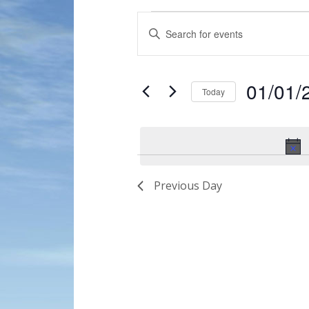
Events
Enter
Search
Keyword.
and
Search
for
Views
01/01/
Events
Today
Navigation
by
Select
Keyword.
date.
Previous Day