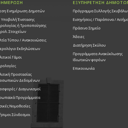
ΝΗΜΕΡΩΣΗ
ΕΞΥΠΗΡΕΤΗΣΗ ΔΗΜΟΤΩ
εση Ενημέρωση Δημοτών
Πρόγραμμα Συλλογής Σκυβάλω
. Υποβολή Ένστασης
Εισηγήσεις / Παράπονα / Αιτήμ
ρολογίας ή Τροποποίησης
Πράσινο Σημείο
ρολ. Στοιχείων
Άδειες
λτία Τύπου / Ανακοινώσεις
Διατήρηση Σκύλου
ερολόγιο Εκδηλώσεων
Προγράμματα Ανακύκλωσης
λιτικοί Γάμοι
Ιδιωτικών φορέων
ρολογίες
Επικοινωνία
λιτική Προστασίας
οσωπικών Δεδομένων
οσφορές / Διαγωνισμοί
ρωπαϊκά Προγράμματα
σικές Νομοθεσίες
ήσιμοι Σύνδεσμοι