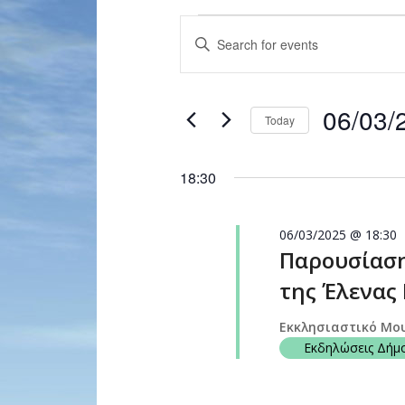
Events
Enter
Search
Keyword.
and
Search
for
Views
06/03/
Events
Today
Navigation
by
Select
Keyword.
date.
18:30
06/03/2025 @ 18:30
Παρουσίαση
της Έλενας 
Εκκλησιαστικό Μο
Εκδηλώσεις Δήμ