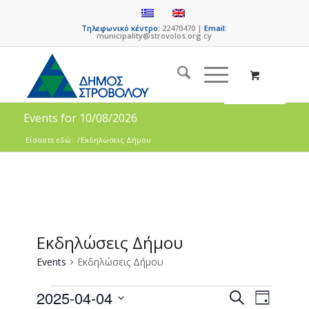
Τηλεφωνικό κέντρο:
22470470 |
Email:
municipality@strovolos.org.cy
Events for 10/08/2026
Είσαστε εδώ:
/
Εκδηλώσεις Δήμου
Εκδηλώσεις Δήμου
Events
Εκδηλώσεις Δήμου
Events
Event
2025-04-04
Search
Day