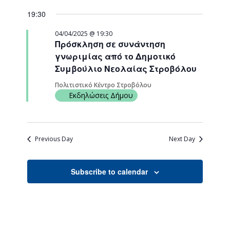
Views
Search
Select
Naviga
19:30
date.
and
Views
04/04/2025 @ 19:30
Πρόσκληση σε συνάντηση
Navigati
γνωριμίας από το Δημοτικό
Συμβούλιο Νεολαίας Στροβόλου
Πολιτιστικό Κέντρο Στροβόλου
Εκδηλώσεις Δήμου
Previous Day
Next Day
Subscribe to calendar