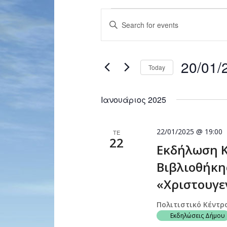
Events
Enter
Search
Keyword.
and
Search
for
Views
20/01/
Events
Today
Navigation
by
Select
Keyword.
date.
Ιανουάριος 2025
22/01/2025 @ 19:00
ΤΕ
22
Εκδήλωση Κ
Βιβλιοθήκη
«Χριστουγε
Πολιτιστικό Κέντρ
Εκδηλώσεις Δήμου