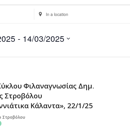
Enter
Location.
Search
for
2025
 - 
14/03/2025
Events
by
Location.
ύκλου Φιλαναγνωσίας Δημ.
ς Στροβόλου
ννιάτικα Κάλαντα», 22/1/25
ο Στροβόλου