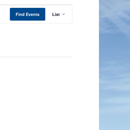
Event
Views
Find Events
List
Navigation