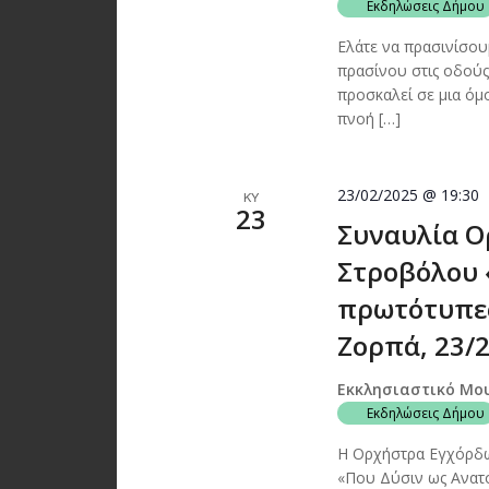
Εκδηλώσεις Δήμου
Ελάτε να πρασινίσου
πρασίνου στις οδού
προσκαλεί σε μια ό
πνοή […]
23/02/2025 @ 19:30
ΚΥ
23
Συναυλία Ο
Στροβόλου 
πρωτότυπες
Ζορπά, 23/
Εκκλησιαστικό Μο
Εκδηλώσεις Δήμου
Η Ορχήστρα Εγχόρδω
«Που Δύσιν ως Ανατο