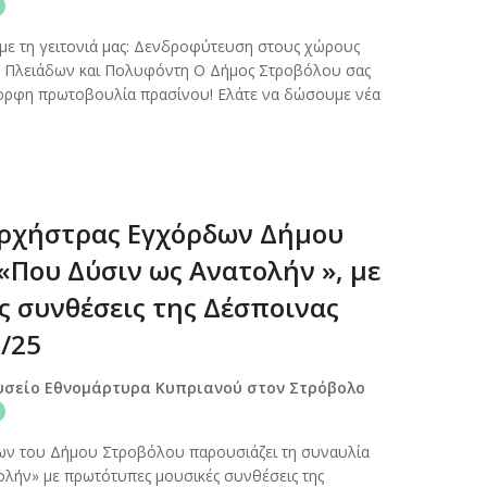
με τη γειτονιά μας: Δενδροφύτευση στους χώρους
ς Πλειάδων και Πολυφόντη Ο Δήμος Στροβόλου σας
μορφη πρωτοβουλία πρασίνου! Ελάτε να δώσουμε νέα
ρχήστρας Εγχόρδων Δήμου
«Που Δύσιν ως Ανατολήν », με
 συνθέσεις της Δέσποινας
2/25
υσείο Εθνομάρτυρα Κυπριανού στον Στρόβολο
ν του Δήμου Στροβόλου παρουσιάζει τη συναυλία
λήν» με πρωτότυπες μουσικές συνθέσεις της