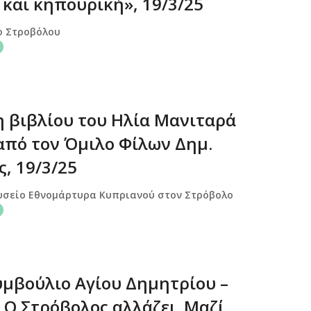
 και κηπουρική», 19/3/25
ο Στροβόλου
 βιβλίου του Ηλία Μανιταρά
από τον Όμιλο Φίλων Δημ.
, 19/3/25
υσείο Εθνομάρτυρα Κυπριανού στον Στρόβολο
υμβούλιο Αγίου Δημητρίου –
 Ο Στρόβολος αλλάζει. Μαζί