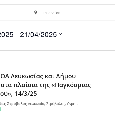
Enter
Location.
Search
for
2025
 - 
21/04/2025
Events
by
Location.
ΕΟΑ Λευκωσίας και Δήμου
 στα πλαίσια της «Παγκόσμιας
ού», 14/3/25
σίας Στρόβολος
Λευκωσία, Στρόβολος, Cyprus