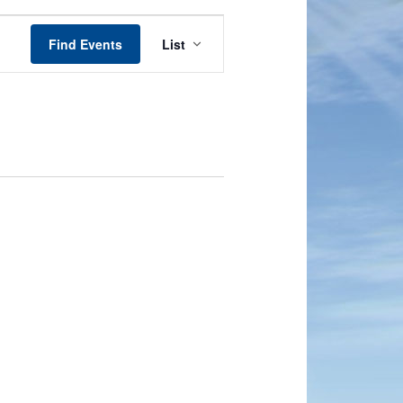
Event
Views
Find Events
List
Navigation