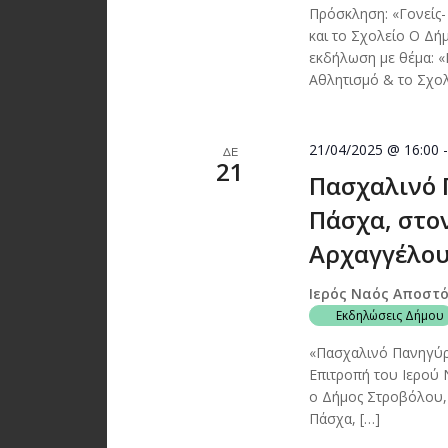
Πρόσκληση: «Γονείς-
και το Σχολείο Ο Δή
εκδήλωση με θέμα: «
Αθλητισμό & το Σχολ
21/04/2025 @ 16:00
ΔΕ
21
Πασχαλινό 
Πάσχα, στο
Αρχαγγέλου
Ιερός Ναός Αποστ
Εκδηλώσεις Δήμου
«Πασχαλινό Πανηγύρι
Επιτροπή του Ιερού
ο Δήμος Στροβόλου,
Πάσχα, […]