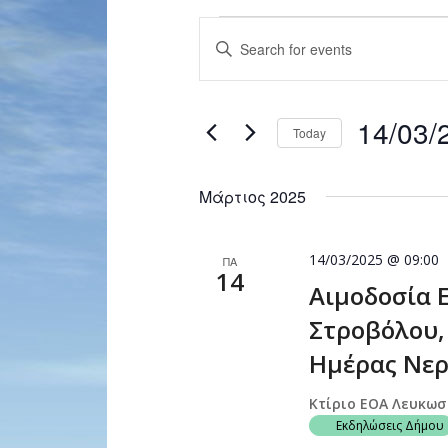
Events
Enter
Search
Keyword.
and
Search
for
Views
14/03/
Events
Today
Navigation
by
Select
Keyword.
date.
Μάρτιος 2025
14/03/2025 @ 09:00
ΠΑ
14
Αιμοδοσία 
Στροβόλου,
Ημέρας Νερ
Κτίριο ΕΟΑ Λευκω
Εκδηλώσεις Δήμου