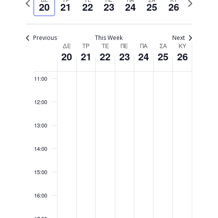
and
20
21
22
23
24
25
26
week
08:00
week
Views
Navigati
09:00
Previous
This Week
Next
Week
ΔΕ
ΤΡ
ΤΕ
ΠΕ
ΠΑ
ΣΑ
ΚΥ
20
21
22
23
24
25
26
10:00
of
Events
11:00
12:00
13:00
14:00
15:00
16:00