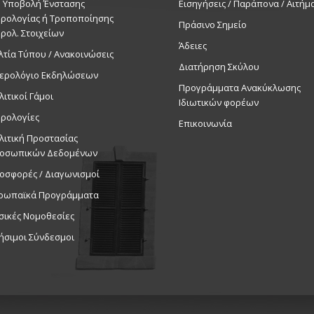
. Υποβολή Ένστασης
Εισηγήσεις / Παράπονα / Αιτήμ
ρολογίας ή Τροποποίησης
Πράσινο Σημείο
ρολ. Στοιχείων
Άδειες
λτία Τύπου / Ανακοινώσεις
Διατήρηση Σκύλου
ερολόγιο Εκδηλώσεων
Προγράμματα Ανακύκλωσης
λιτικοί Γάμοι
Ιδιωτικών φορέων
ρολογίες
Επικοινωνία
λιτική Προστασίας
οσωπικών Δεδομένων
οσφορές / Διαγωνισμοί
ρωπαϊκά Προγράμματα
σικές Νομοθεσίες
ήσιμοι Σύνδεσμοι