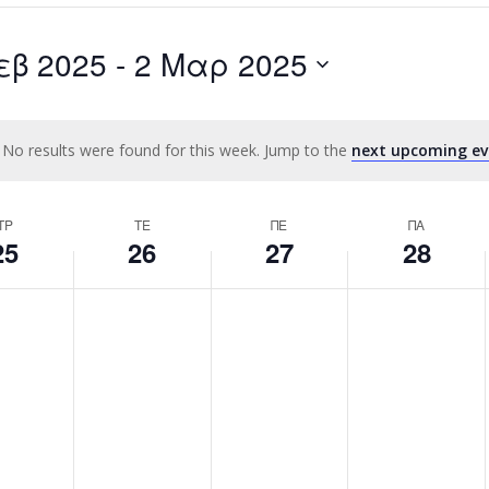
Search
for
εβ 2025
 - 
2 Μαρ 2025
Events
by
Location.
No results were found for this week. Jump to the
next upcoming ev
Notice
ΤΡ
ΤΕ
ΠΕ
ΠΑ
25
26
27
28
,
Τετάρτη,
Πέμπτη,
Παρασκευή,
No
No
No
26
27
28
events
events
events
υαρίου,
Φεβρουαρίου,
Φεβρουαρίου,
Φεβρουαρίου
on
on
on
2025
2025
2025
this
this
this
day.
day.
day.