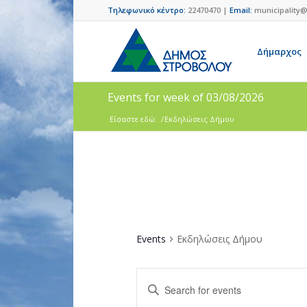
Τηλεφωνικό κέντρο:
22470470 |
Email:
municipality@
Δήμαρχος
Events for week of 03/08/2026
Είσαστε εδώ:
/
Εκδηλώσεις Δήμου
Events
Εκδηλώσεις Δήμου
Events
Enter
Search
Keyword.