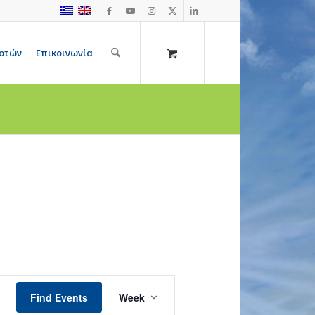
οτών
Επικοινωνία
Event
Views
Find Events
Week
Navigation