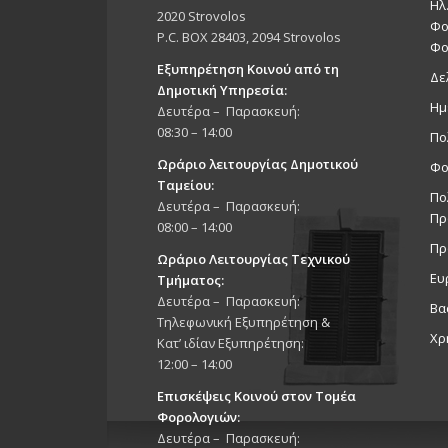
Ηλ
2020 Strovolos
23:00
Φο
P.C. BOX 28403, 2094 Strovolos
Φο
00:00
Εξυπηρέτηση Κοινού από τη
Δε
Δημοτική Υπηρεσία:
Ημ
Δευτέρα – Παρασκευή:
08:30 – 14:00
Πο
Ωράριο λειτουργίας Δημοτικού
Φο
Ταμείου:
Πο
Δευτέρα – Παρασκευή:
Πρ
08:00 – 14:00
Πρ
Ωράριο Λειτουργίας Τεχνικού
Ευ
Τμήματος:
Δευτέρα – Παρασκευή:
Βα
Τηλεφωνική Εξυπηρέτηση &
Χρ
Κατ’ ιδίαν Εξυπηρέτηση:
12:00 – 14:00
Επισκέψεις Κοινού στον Τομέα
Φορολογιών:
Δευτέρα – Παρασκευή: