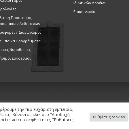
λιτικοί Γάμοι
Ιδιωτικών φορέων
ρολογίες
Επικοινωνία
λιτική Προστασίας
οσωπικών Δεδομένων
οσφορές / Διαγωνισμοί
ρωπαϊκά Προγράμματα
σικές Νομοθεσίες
ήσιμοι Σύνδεσμοι
φέρουμε την πιο ευχάριστη εμπειρία,
κέψεις. Κάνοντας κλικ στο "Αποδοχή
Ρυθμίσεις cookies
είτε να επισκεφθείτε τις "Ρυθμίσεις
ed. / Powered by
NETinfo Plc