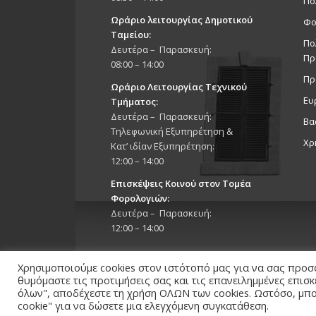
Πο
Ωράριο λειτουργίας Δημοτικού
Φο
Ταμείου:
Πο
Δευτέρα – Παρασκευή:
Πρ
08:00 – 14:00
Πρ
Ωράριο Λειτουργίας Τεχνικού
Ευ
Τμήματος:
Δευτέρα – Παρασκευή:
Βα
Τηλεφωνική Εξυπηρέτηση &
Χρ
Κατ’ ιδίαν Εξυπηρέτηση:
12:00 – 14:00
Επισκέψεις Κοινού στον Τομέα
Φορολογιών:
Δευτέρα – Παρασκευή:
12:00 – 14:00
Χρησιμοποιούμε cookies στον ιστότοπό μας για να σας προσ
θυμόμαστε τις προτιμήσεις σας και τις επανειλημμένες επισ
όλων", αποδέχεστε τη χρήση ΟΛΩΝ των cookies. Ωστόσο, μπορ
cookie" για να δώσετε μια ελεγχόμενη συγκατάθεση.
Copyright 2026 © Δήμος Στροβόλου, All Rights Reserv