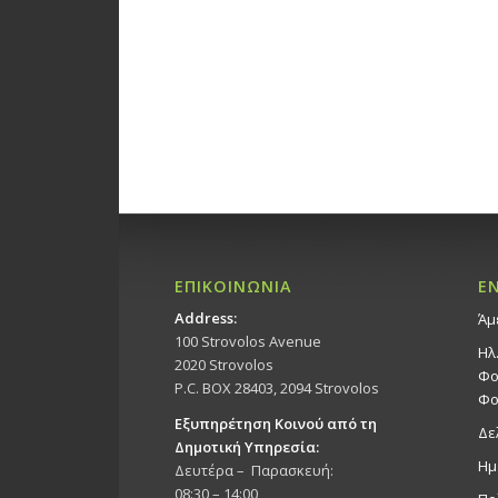
ΕΠΙΚΟΙΝΩΝΙΑ
Ε
Address:
Άμ
100 Strovolos Avenue
Ηλ
2020 Strovolos
Φο
P.C. BOX 28403, 2094 Strovolos
Φο
Εξυπηρέτηση Κοινού από τη
Δε
Δημοτική Υπηρεσία:
Ημ
Δευτέρα – Παρασκευή:
08:30 – 14:00