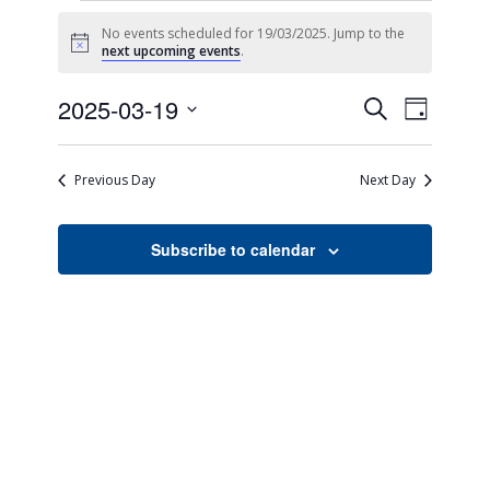
No events scheduled for 19/03/2025. Jump to the
Notice
next upcoming events
.
Events
Event
2025-03-19
Search
Day
Views
Search
Select
Naviga
date.
and
Previous Day
Next Day
Views
Navigati
Subscribe to calendar