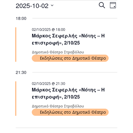
Events
Event
2025-10-02
Search
Day
Views
Search
Select
Naviga
18:00
date.
and
Views
02/10/2025 @ 18:00
Μάρκος Σεφερλής «Νότης – Η
Navigati
επιστροφή», 2/10/25
Δημοτικό Θέατρο Στροβόλου
Εκδηλώσεις στο Δημοτικό Θέατρο
21:30
02/10/2025 @ 21:30
Μάρκος Σεφερλής «Νότης – Η
επιστροφή», 2/10/25
Δημοτικό Θέατρο Στροβόλου
Εκδηλώσεις στο Δημοτικό Θέατρο