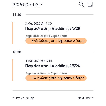
Events
Event
2026-05-03
Search
Day
Views
Search
Select
Naviga
11:30
date.
and
Views
3 Μάι 2026 @ 11:30
Παράσταση «Aladdin», 3/5/26
Navigati
Δημοτικό Θέατρο Στροβόλου
Εκδηλώσεις στο Δημοτικό Θέατρο
18:30
3 Μάι 2026 @ 18:30
Παράσταση «Aladdin», 3/5/26
Δημοτικό Θέατρο Στροβόλου
Εκδηλώσεις στο Δημοτικό Θέατρο
Previous Day
Next Day