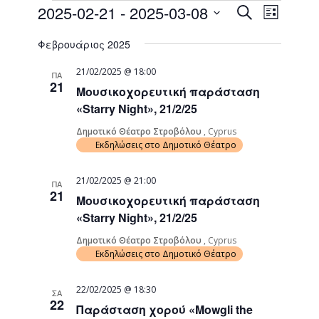
Events
Event
2025-02-21
 - 
2025-03-08
Search
List
Views
Search
Select
Naviga
Φεβρουάριος 2025
date.
and
Views
21/02/2025 @ 18:00
ΠΑ
21
Μουσικοχορευτική παράσταση
Navigati
«Starry Night», 21/2/25
Δημοτικό Θέατρο Στροβόλου
, Cyprus
Εκδηλώσεις στο Δημοτικό Θέατρο
21/02/2025 @ 21:00
ΠΑ
21
Μουσικοχορευτική παράσταση
«Starry Night», 21/2/25
Δημοτικό Θέατρο Στροβόλου
, Cyprus
Εκδηλώσεις στο Δημοτικό Θέατρο
22/02/2025 @ 18:30
ΣΑ
22
Παράσταση χορού «Mowgli the