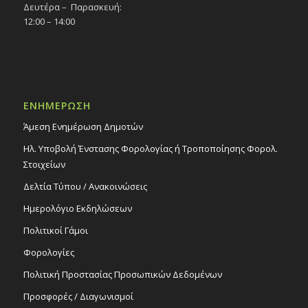
Δευτέρα – Παρασκευή:
12:00 – 14:00
18:30
ΑΠΡ
6
Παράσταση χορού «Οι 5 εποχές», 6/4/25
Εκδηλώσεις στο Δημοτικό Θέατρο
Δημοτικό Θέατρο Στροβόλου
ΕΝΗΜΕΡΩΣΗ
20:30
ΑΠΡ
7
Θεατρική παράσταση «Ο τελευταίος
Άμεση Ενημέρωση Δημοτών
χορός», 7/4/25
Ηλ. Υποβολή Ένστασης Φορολογίας ή Τροποποίησης Φορολ.
Εκδηλώσεις στο Δημοτικό Θέατρο
Στοιχείων
Δημοτικό Θέατρο Στροβόλου
Δελτία Τύπου / Ανακοινώσεις
Ημερολόγιο Εκδηλώσεων
Πολιτικοί Γάμοι
Φορολογίες
Πολιτική Προστασίας Προσωπικών Δεδομένων
Προσφορές / Διαγωνισμοί