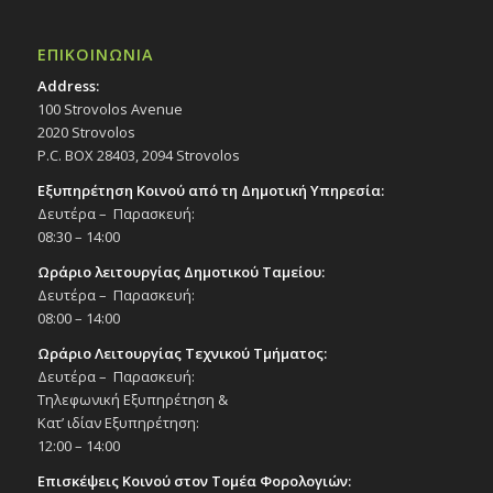
20:00
ΜΑΡ
30
Θεατρική παράσταση «Meek one», 30/3/25
Εκδηλώσεις στο Δημοτικό Θέατρο
ΕΠΙΚΟΙΝΩΝΙΑ
Δημοτικό Θέατρο Στροβόλου
Address:
100 Strovolos Avenue
20:30
ΜΑΡ
2020 Strovolos
31
Βυζαντινή Συναυλία «Νικόδημος
P.C. BOX 28403, 2094 Strovolos
Καβαρνός- Ανάστα ο Θεός», 31/3/25
Εξυπηρέτηση Κοινού από τη Δημοτική Υπηρεσία:
Εκδηλώσεις στο Δημοτικό Θέατρο
Δευτέρα – Παρασκευή:
Δημοτικό Θέατρο Στροβόλου
08:30 – 14:00
Ωράριο λειτουργίας Δημοτικού Ταμείου:
19:30
ΑΠΡ
3
Δευτέρα – Παρασκευή:
Θεατρική παράσταση «Ο Κωστής, η Μηλιά
και το σόι τους», 3/4/25
08:00 – 14:00
Εκδηλώσεις στο Δημοτικό Θέατρο
Ωράριο Λειτουργίας Τεχνικού Τμήματος:
Δημοτικό Θέατρο Στροβόλου
Δευτέρα – Παρασκευή:
Τηλεφωνική Εξυπηρέτηση &
19:00
ΑΠΡ
Κατ’ ιδίαν Εξυπηρέτηση:
5
Παράσταση χορού «Οι 5 εποχές», 5/4/25
12:00 – 14:00
Εκδηλώσεις στο Δημοτικό Θέατρο
Επισκέψεις Κοινού στον Τομέα Φορολογιών:
Δημοτικό Θέατρο Στροβόλου