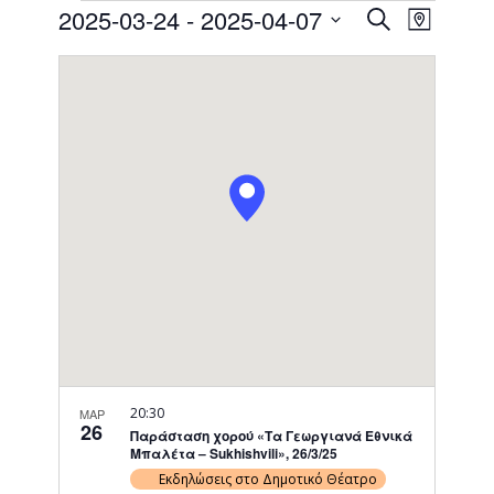
Events
Event
2025-03-24
 - 
2025-04-07
Search
Map
Views
Search
Select
Naviga
date.
and
Views
Navigati
20:30
ΜΑΡ
26
Παράσταση χορού «Τα Γεωργιανά Εθνικά
Μπαλέτα – Sukhishvili», 26/3/25
Εκδηλώσεις στο Δημοτικό Θέατρο