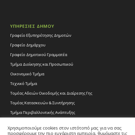
ΥΠΗΡΕΣΙΕΣ ΔΗΜΟΥ
Γραφείο Εξυπηρέτησης Δημοτών
Γραφείο Δημάρχου
Γραφείο Δημοτικού Γραμματέα
Τμήμα Διοίκησης και Προσωπικού
Οικονομικό Τμήμα
Τεχνικό Τμήμα
Τομέας Αδειών Οικοδομής και Διαίρεσης Γης
Τομέας Κατασκευών & Συντήρησης
Τμήμα Περιβαλλοντικής Ανάπτυξης
Tμήμα Δημόσιας Υγείας και Καθαριότητας
Χρησιμοποιούμε cookies στον ιστότοπό μας για να σας
Τομέας Γραμμάτων και Τεχνών
προσφέρουμε την πιο ευχάριστη εμπειρία, θυμόμαστε τις