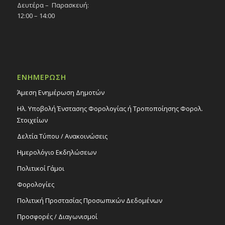
Δευτέρα – Παρασκευή:
15
Παράσταση χορού «Flamenco Show»,
12:00 – 14:00
15/4/25
Εκδηλώσεις στο Δημοτικό Θέατρο
Δημοτικό Θέατρο Στροβόλου
20:30
ΑΠΡ
23
Συναυλία «Μάριος Τόκας- Νεανικά
ΕΝΗΜΕΡΩΣΗ
Πεντάγραμμα», 23/4/25
Άμεση Ενημέρωση Δημοτών
Εκδηλώσεις στο Δημοτικό Θέατρο
Δημοτικό Θέατρο Στροβόλου
Ηλ. Υποβολή Ένστασης Φορολογίας ή Τροποποίησης Φορολ.
Στοιχείων
Δελτία Τύπου / Ανακοινώσεις
Ημερολόγιο Εκδηλώσεων
Πολιτικοί Γάμοι
Φορολογίες
Πολιτική Προστασίας Προσωπικών Δεδομένων
Προσφορές / Διαγωνισμοί