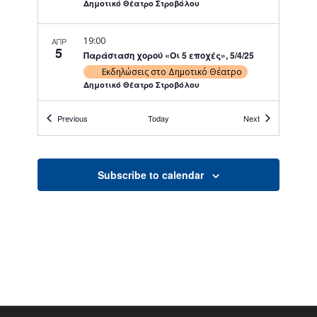
Δημοτικό Θέατρο Στροβόλου
19:00
ΑΠΡ
5
Παράσταση χορού «Οι 5 εποχές», 5/4/25
Εκδηλώσεις στο Δημοτικό Θέατρο
Δημοτικό Θέατρο Στροβόλου
Events
Events
Previous
Today
Next
18:30
ΑΠΡ
6
Παράσταση χορού «Οι 5 εποχές», 6/4/25
Εκδηλώσεις στο Δημοτικό Θέατρο
Δημοτικό Θέατρο Στροβόλου
Subscribe to calendar
20:30
ΑΠΡ
7
Θεατρική παράσταση «Ο τελευταίος
χορός», 7/4/25
Εκδηλώσεις στο Δημοτικό Θέατρο
Δημοτικό Θέατρο Στροβόλου
19:00
ΑΠΡ
8
Συναυλία «Annelies», 8/4/25