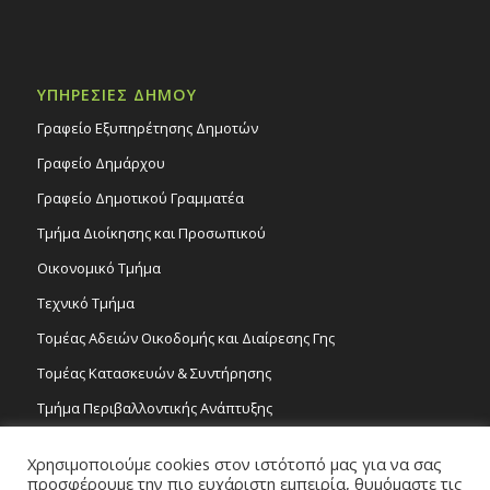
ΥΠΗΡΕΣΙΕΣ ΔΗΜΟΥ
Γραφείο Εξυπηρέτησης Δημοτών
Γραφείο Δημάρχου
Γραφείο Δημοτικού Γραμματέα
Τμήμα Διοίκησης και Προσωπικού
Οικονομικό Τμήμα
Τεχνικό Τμήμα
Τομέας Αδειών Οικοδομής και Διαίρεσης Γης
Τομέας Κατασκευών & Συντήρησης
Τμήμα Περιβαλλοντικής Ανάπτυξης
Tμήμα Δημόσιας Υγείας και Καθαριότητας
Χρησιμοποιούμε cookies στον ιστότοπό μας για να σας
Τομέας Γραμμάτων και Τεχνών
προσφέρουμε την πιο ευχάριστη εμπειρία, θυμόμαστε τις