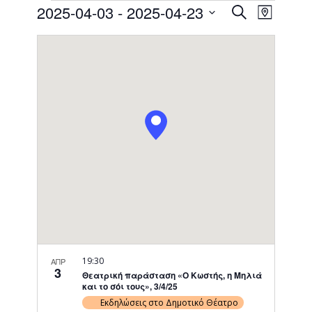
Events
Event
2025-04-03
 - 
2025-04-23
Search
Map
Views
Search
Select
Naviga
date.
and
Views
Navigati
19:30
ΑΠΡ
3
Θεατρική παράσταση «Ο Κωστής, η Μηλιά
και το σόι τους», 3/4/25
Εκδηλώσεις στο Δημοτικό Θέατρο