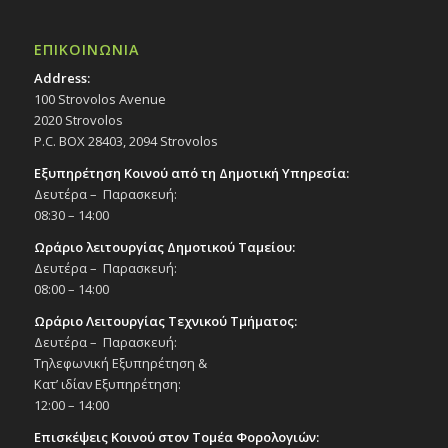
Εκδηλώσεις στο Δημοτικό Θέατρο
Δημοτικό Θέατρο Στροβόλου
ΕΠΙΚΟΙΝΩΝΙΑ
Address:
19:30
ΑΠΡ
11
100 Strovolos Avenue
Μιούζικαλ «Neverland», 11/4/25
2020 Strovolos
Εκδηλώσεις στο Δημοτικό Θέατρο
P.C. BOX 28403, 2094 Strovolos
Δημοτικό Θέατρο Στροβόλου
Εξυπηρέτηση Κοινού από τη Δημοτική Υπηρεσία:
Δευτέρα – Παρασκευή:
19:30
ΑΠΡ
12
08:30 – 14:00
Μιούζικαλ «Neverland», 12/4/25
Εκδηλώσεις στο Δημοτικό Θέατρο
Ωράριο λειτουργίας Δημοτικού Ταμείου:
Δημοτικό Θέατρο Στροβόλου
Δευτέρα – Παρασκευή:
08:00 – 14:00
10:00
ΑΠΡ
Ωράριο Λειτουργίας Τεχνικού Τμήματος:
13
Διαγωνισμός Χορού «3rd IDTA Cyprus
Δευτέρα – Παρασκευή:
Ballroom Branch Competition», 13/4/25
Τηλεφωνική Εξυπηρέτηση &
Εκδηλώσεις στο Δημοτικό Θέατρο
Κατ’ ιδίαν Εξυπηρέτηση:
Δημοτικό Θέατρο Στροβόλου
12:00 – 14:00
Επισκέψεις Κοινού στον Τομέα Φορολογιών:
20:00
ΑΠΡ