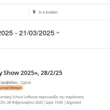
Enter
Location.
Search
for
2025
 - 
21/03/2025
Events
by
Location.
y Show 2025», 28/2/25
Στροβόλου
, Cyprus
ημοτικό Θέατρο
econdary School Lefkosia παρουσιάζει την παράσταση
025» 28 Φεβρουαρίου 2025 │ώρα: 19:00 │Δημοτικό