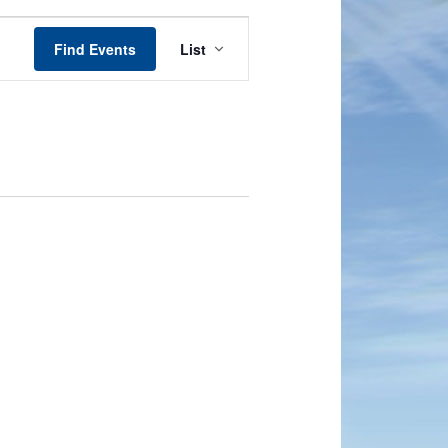
Event
Views
Find Events
List
Navigation