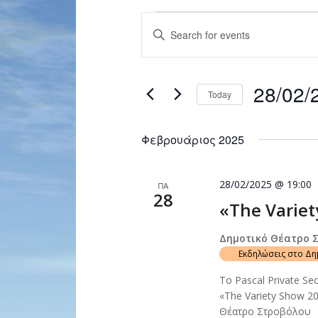
Events
Enter
Search
Keyword.
and
Search
for
Views
28/02/
Events
Today
Navigation
by
Select
Keyword.
date.
Φεβρουάριος 2025
28/02/2025 @ 19:00
ΠΑ
28
«The Variet
Δημοτικό Θέατρο 
Εκδηλώσεις στο Δ
Το Pascal Private S
«The Variety Show 2
Θέατρο Στροβόλου