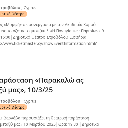
Στροβόλου
, Cyprus
ημοτικό Θέατρο
ος «Μορφή» σε συνεργασία με την Ακαδημία Χορού
ρουσιάζουν το μιούζικαλ «Η Παναγία των Παρισίων» 9
 16:00│Δημοτικό Θέατρο Στροβόλου Εισιτήρια
://www.ticketmaster.cy/showEventInformation.html?
παράσταση «Παρακαλώ ας
ξύ μας», 10/3/25
Στροβόλου
, Cyprus
ημοτικό Θέατρο
υ Βαρνάβα παρουσιάζει τη θεατρική παράσταση
 μεταξύ μας» 10 Μαρτίου 2025│ώρα: 19:30 │Δημοτικό