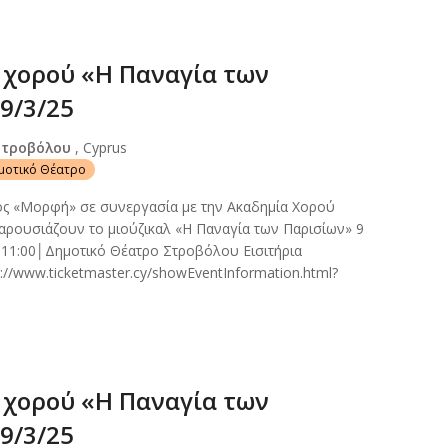
χορού «Η Παναγία των
9/3/25
Στροβόλου
, Cyprus
ημοτικό Θέατρο
ος «Μορφή» σε συνεργασία με την Ακαδημία Χορού
ρουσιάζουν το μιούζικαλ «Η Παναγία των Παρισίων» 9
 11:00│Δημοτικό Θέατρο Στροβόλου Εισιτήρια
://www.ticketmaster.cy/showEventInformation.html?
χορού «Η Παναγία των
9/3/25