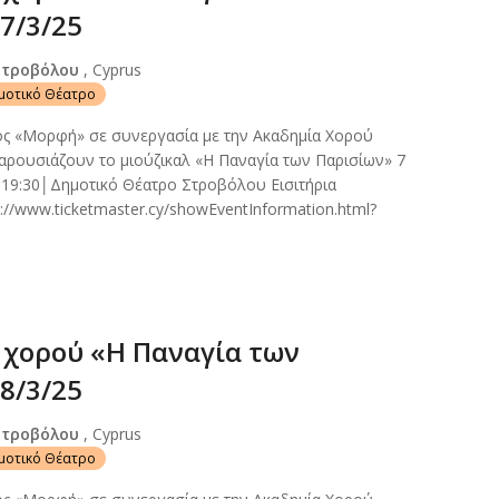
7/3/25
Στροβόλου
, Cyprus
ημοτικό Θέατρο
ος «Μορφή» σε συνεργασία με την Ακαδημία Χορού
ρουσιάζουν το μιούζικαλ «Η Παναγία των Παρισίων» 7
 19:30│Δημοτικό Θέατρο Στροβόλου Εισιτήρια
://www.ticketmaster.cy/showEventInformation.html?
χορού «Η Παναγία των
8/3/25
Στροβόλου
, Cyprus
ημοτικό Θέατρο