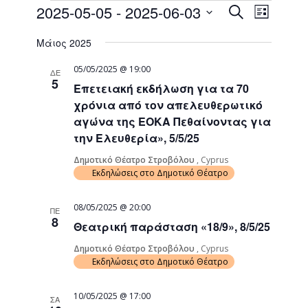
Events
Event
2025-05-05
 - 
2025-06-03
Search
List
Views
Search
Select
Naviga
Μάιος 2025
date.
and
Views
05/05/2025 @ 19:00
ΔΕ
5
Επετειακή εκδήλωση για τα 70
Navigati
χρόνια από τον απελευθερωτικό
αγώνα της ΕΟΚΑ Πεθαίνοντας για
την Ελευθερία», 5/5/25
Δημοτικό Θέατρο Στροβόλου
, Cyprus
Εκδηλώσεις στο Δημοτικό Θέατρο
08/05/2025 @ 20:00
ΠΕ
8
Θεατρική παράσταση «18/9», 8/5/25
Δημοτικό Θέατρο Στροβόλου
, Cyprus
Εκδηλώσεις στο Δημοτικό Θέατρο
10/05/2025 @ 17:00
ΣΑ