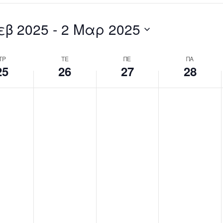
Search
for
εβ 2025
 - 
2 Μαρ 2025
Events
by
Location.
ΤΡ
ΤΕ
ΠΕ
ΠΑ
25
26
27
28