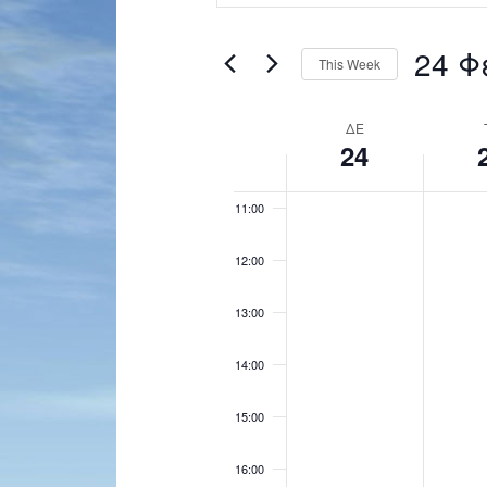
and
Search
for
Views
24 Φ
08:00
Events
This Week
Navigation
by
Select
Keyword.
09:00
date.
Week
ΔΕ
24
of
10:00
Events
11:00
12:00
13:00
14:00
15:00
16:00