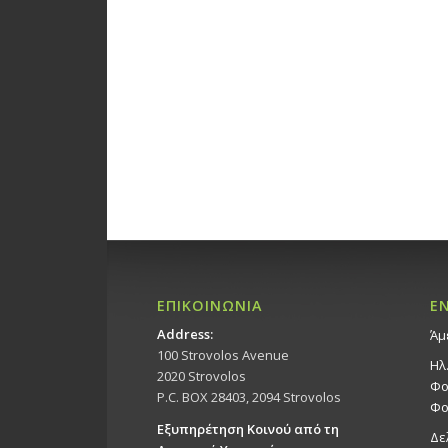
ΕΠΙΚΟΙΝΩΝΙΑ
Ε
Address:
Άμ
100 Strovolos Avenue
Ηλ
2020 Strovolos
Φο
P.C. BOX 28403, 2094 Strovolos
Φο
Εξυπηρέτηση Κοινού από τη
Δε