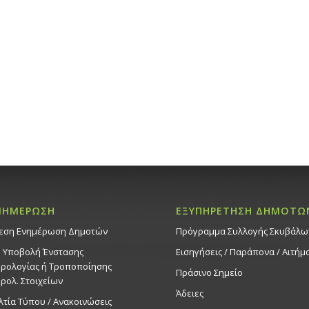
ΝΗΜΕΡΩΣΗ
ΕΞΥΠΗΡΕΤΗΣΗ ΔΗΜΟΤΩ
εση Ενημέρωση Δημοτών
Πρόγραμμα Συλλογής Σκυβάλω
. Υποβολή Ένστασης
Εισηγήσεις / Παράπονα / Αιτήμ
ρολογίας ή Τροποποίησης
Πράσινο Σημείο
ρολ. Στοιχείων
Άδειες
λτία Τύπου / Ανακοινώσεις