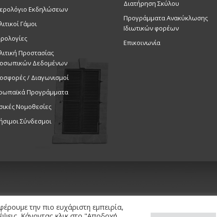
Διατήρηση Σκύλου
ερολόγιο Εκδηλώσεων
Προγράμματα Ανακύκλωσης
λιτικοί Γάμοι
Ιδιωτικών φορέων
ρολογίες
Επικοινωνία
λιτική Προστασίας
οσωπικών Δεδομένων
οσφορές / Διαγωνισμοί
ρωπαϊκά Προγράμματα
σικές Νομοθεσίες
ήσιμοι Σύνδεσμοι
φέρουμε την πιο ευχάριστη εμπειρία,
κέψεις. Κάνοντας κλικ στο "Αποδοχή