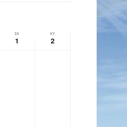
ΣΑ
ΚΥ
1
2