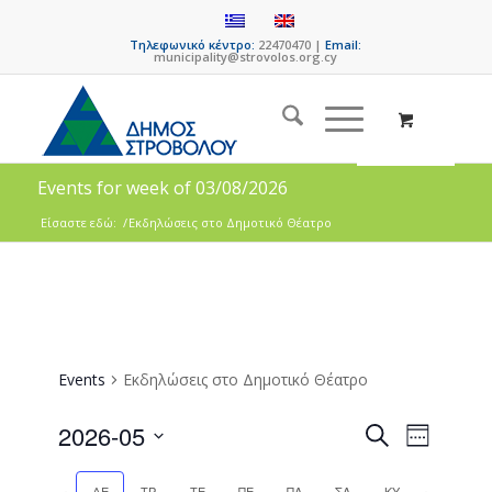
Τηλεφωνικό κέντρο:
22470470 |
Email:
municipality@strovolos.org.cy
Events for week of 03/08/2026
Είσαστε εδώ:
/
Εκδηλώσεις στο Δημοτικό Θέατρο
Events
Εκδηλώσεις στο Δημοτικό Θέατρο
Events
Event
2026-05
Search
Week
Views
Search
Select
Naviga
date.
Previous
Next
ΔΕ
ΤΡ
ΤΕ
ΠΕ
ΠΑ
ΣΑ
ΚΥ