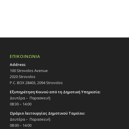
16:00
17:00
18:00
19:00
ΕΠΙΚΟΙΝΩΝΙΑ
20:00
Address:
100 Strovolos Avenue
21:00
2020 Strovolos
P.C. BOX 28403, 2094 Strovolos
22:00
Εξυπηρέτηση Κοινού από τη Δημοτική Υπηρεσία:
Δευτέρα – Παρασκευή:
23:00
08:30 – 14:00
00:00
Ωράριο λειτουργίας Δημοτικού Ταμείου:
Δευτέρα – Παρασκευή:
08:00 – 14:00