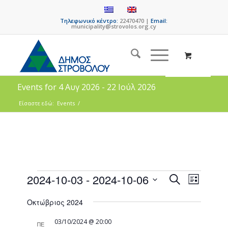
Τηλεφωνικό κέντρο:
22470470 |
Email:
municipality@strovolos.org.cy
Events for 4 Αυγ 2026 - 22 Ιούλ 2026
Είσαστε εδώ:
Events
/
Events
Event
2024-10-03
 - 
2024-10-06
Search
List
Views
Search
Select
Naviga
Οκτώβριος 2024
date.
and
Views
03/10/2024 @ 20:00
ΠΕ