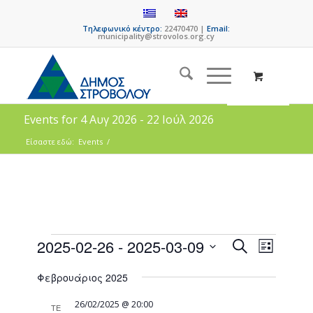
Τηλεφωνικό κέντρο:
22470470 |
Email:
municipality@strovolos.org.cy
Events for 4 Αυγ 2026 - 22 Ιούλ 2026
Είσαστε εδώ:
Events
/
Events
Event
2025-02-26
 - 
2025-03-09
Search
List
Views
Search
Select
Naviga
Φεβρουάριος 2025
date.
and
Views
26/02/2025 @ 20:00
ΤΕ