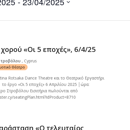
2025
 - 
23/04/2025
by
Location.
χορού «Οι 5 εποχές», 6/4/25
Στροβόλου
, Cyprus
ημοτικό Θέατρο
tina Rotsaka Dance Theatre και το Θεατρικό Εργαστήρι
το έργο «Οι 5 εποχές» 6 Απριλίου 2025 │ώρα:
τρο Στροβόλου Εισιτήρια πωλούνται από
ster.cy/seatingPlan.html?idProduct=8710
αράσταση «Ο τελευταίος