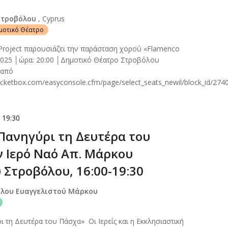
Στροβόλου
, Cyprus
ημοτικό Θέατρο
 Project παρουσιάζει την παράσταση χορού «Flamenco
2025 │ώρα: 20:00 │Δημοτικό Θέατρο Στροβόλου
 από
ticketbox.com/easyconsole.cfm/page/select_seats_newil/block_id/27
-
19:30
Πανηγύρι τη Δευτέρα του
ν Ιερό Ναό Απ. Μάρκου
 Στροβόλου, 16:00-19:30
όλου Ευαγγελιστού Μάρκου
 τη Δευτέρα του Πάσχα» Οι Ιερείς και η Εκκλησιαστική