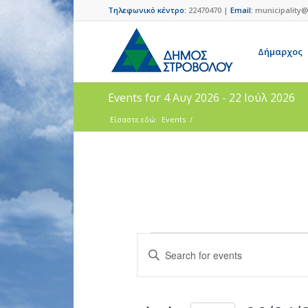
Τηλεφωνικό κέντρο:
22470470 |
Email:
municipality@
Δήμαρχος
Events for 4 Αυγ 2026 - 22 Ιούλ 2026
Είσαστε εδώ:
Events
/
Events
Enter
Search
Keyword.
and
Search
for
Views
Events