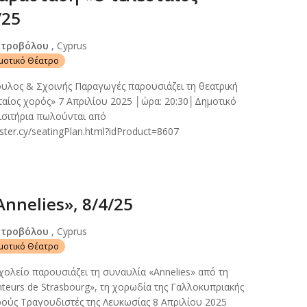
/25
Στροβόλου
, Cyprus
ημοτικό Θέατρο
υλος & Σχοινής Παραγωγές παρουσιάζει τη θεατρική
αίος χορός» 7 Απριλίου 2025 │ώρα: 20:30│Δημοτικό
σιτήρια πωλούνται από
ster.cy/seatingPlan.html?idProduct=8607
nnelies», 8/4/25
Στροβόλου
, Cyprus
ημοτικό Θέατρο
ολείο παρουσιάζει τη συναυλία «Annelies» από τη
nteurs de Strasbourg», τη χορωδία της Γαλλοκυπριακής
ρούς Τραγουδιστές της Λευκωσίας 8 Απριλίου 2025