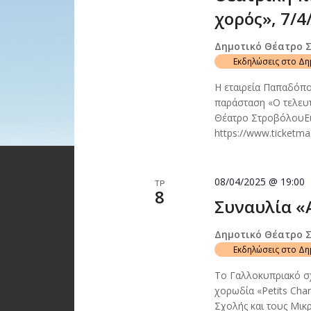
χορός», 7/4
Δημοτικό Θέατρο 
Εκδηλώσεις στο Δ
Η εταιρεία Παπαδόπο
παράσταση «Ο τελευτ
Θέατρο ΣτροβόλουΕι
https://www.ticketma
08/04/2025 @ 19:00
ΤΡ
8
Συναυλία «A
Δημοτικό Θέατρο 
Εκδηλώσεις στο Δ
Το Γαλλοκυπριακό σχ
χορωδία «Petits Cha
Σχολής και τους Μικ