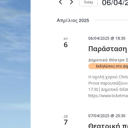
06/04/
Today
Navigation
by
Select
Keyword.
date.
Απρίλιος 2025
06/04/2025 @ 18:30
ΚΥ
6
Παράσταση 
Δημοτικό Θέατρο 
Εκδηλώσεις στο Δ
Η σχολή χορού Chris
Prova παρουσιάζουν 
17:30│Δημοτικό Θέα
https://www.ticketma
07/04/2025 @ 20:30
ΔΕ
7
Θεατρική π