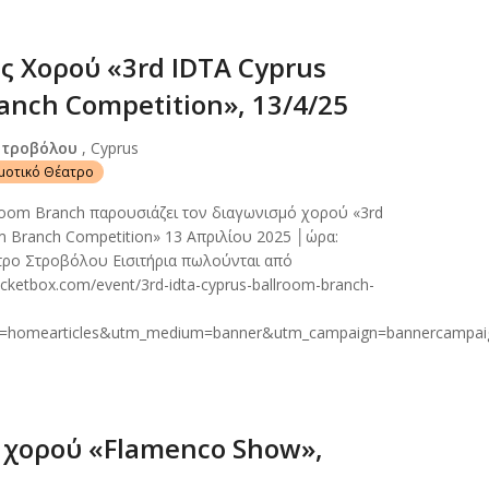
ς Χορού «3rd IDTA Cyprus
anch Competition», 13/4/25
Στροβόλου
, Cyprus
ημοτικό Θέατρο
room Branch παρουσιάζει τον διαγωνισμό χορού «3rd
m Branch Competition» 13 Απριλίου 2025 │ώρα:
τρο Στροβόλου Εισιτήρια πωλούνται από
icketbox.com/event/3rd-idta-cyprus-ballroom-branch-
e=homearticles&utm_medium=banner&utm_campaign=bannercampai
χορού «Flamenco Show»,