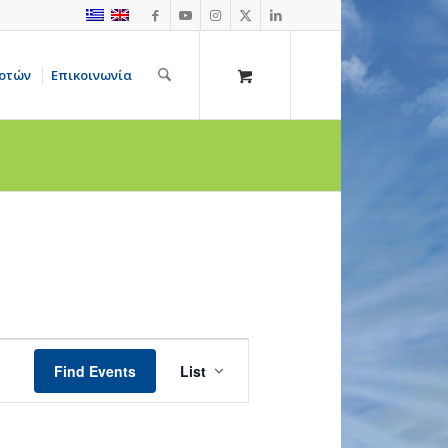
οτών
Επικοινωνία
Event
Views
Find Events
List
Navigation