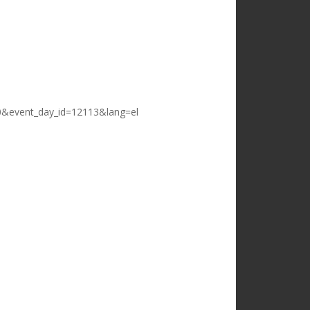
40&event_day_id=12113&lang=el