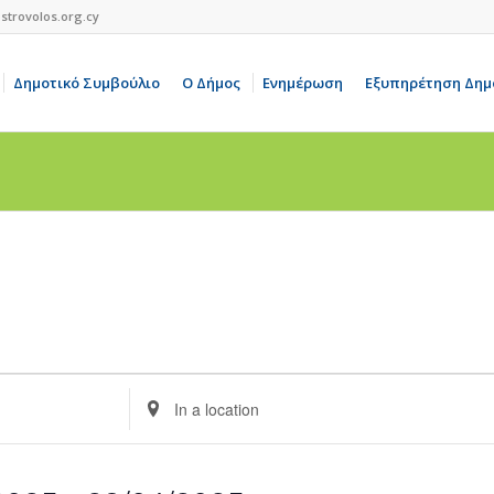
strovolos.org.cy
Δημοτικό Συμβούλιο
Ο Δήμος
Ενημέρωση
Εξυπηρέτηση Δημ
Enter
Location.
Search
for
Events