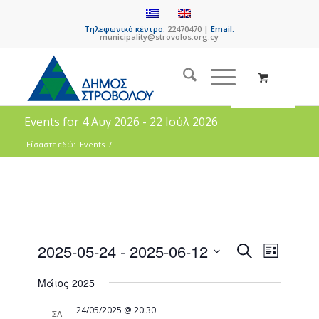
Τηλεφωνικό κέντρο:
22470470 |
Email:
municipality@strovolos.org.cy
Events for 4 Αυγ 2026 - 22 Ιούλ 2026
Είσαστε εδώ:
Events
/
Events
Event
2025-05-24
 - 
2025-06-12
Search
List
Views
Search
Select
Naviga
Μάιος 2025
date.
and
Views
24/05/2025 @ 20:30
ΣΑ