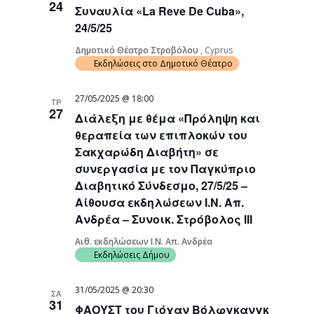
24
Συναυλία «La Reve De Cuba»,
Navigati
24/5/25
Δημοτικό Θέατρο Στροβόλου
, Cyprus
Εκδηλώσεις στο Δημοτικό Θέατρο
27/05/2025 @ 18:00
ΤΡ
27
Διάλεξη με θέμα «Πρόληψη και
θεραπεία των επιπλοκών του
Σακχαρώδη Διαβήτη» σε
συνεργασία με τον Παγκύπριο
Διαβητικό Σύνδεσμο, 27/5/25 –
Αίθουσα εκδηλώσεων Ι.Ν. Απ.
Ανδρέα – Συνοικ. Στρόβολος ΙΙΙ
Αιθ. εκδηλώσεων Ι.Ν. Απ. Ανδρέα
Εκδηλώσεις Δήμου
31/05/2025 @ 20:30
ΣΑ
31
ΦΑΟΥΣΤ του Γιόχαν Βόλφγκανγκ