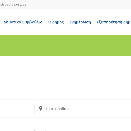
strovolos.org.cy
Δημοτικό Συμβούλιο
Ο Δήμος
Ενημέρωση
Εξυπηρέτηση Δημ
Enter
Location.
Search
for
Events