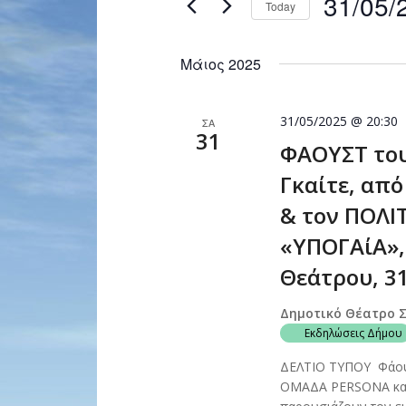
31/05/
Today
Navigation
by
Select
Keyword.
date.
Μάιος 2025
31/05/2025 @ 20:30
ΣΑ
31
ΦΑΟΥΣΤ του
Γκαίτε, απ
& τον ΠΟΛΙ
«ΥΠΟΓΑίΑ»,
Θεάτρου, 3
Δημοτικό Θέατρο 
Εκδηλώσεις Δήμου
ΔΕΛΤΙΟ ΤΥΠΟΥ Φάου
ΟΜΑΔΑ PERSONA κα