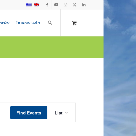
οτών
Επικοινωνία
Event
Views
Find Events
List
Navigation