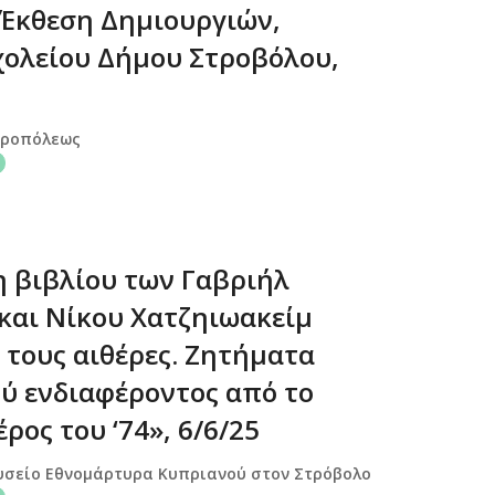
 Έκθεση Δημιουργιών,
χολείου Δήμου Στροβόλου,
κροπόλεως
 βιβλίου των Γαβριήλ
και Νίκου Χατζηιωακείμ
 τους αιθέρες. Ζητήματα
ύ ενδιαφέροντος από το
ρος του ‘74», 6/6/25
υσείο Εθνομάρτυρα Κυπριανού στον Στρόβολο