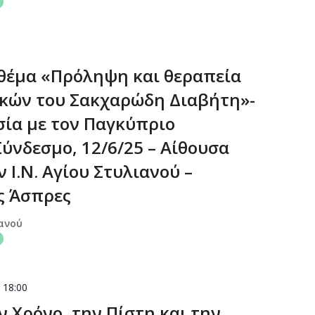
 θέμα «Πρόληψη και θεραπεία
κών του Σακχαρώδη Διαβήτη»-
σία με τον Παγκύπριο
ύνδεσμο, 12/6/25 – Αίθουσα
Ι.Ν. Αγίου Στυλιανού –
ς Άσπρες
ιανού
-
18:00
ν Χρόνο, την Πίστη και την