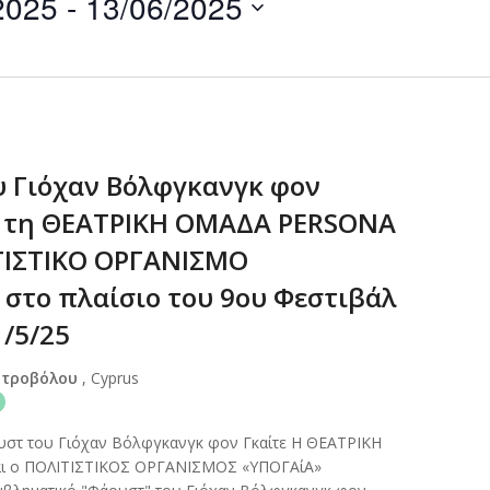
2025
 - 
13/06/2025
by
Location.
 Γιόχαν Βόλφγκανγκ φον
ό τη ΘΕΑΤΡΙΚΗ ΟΜΑΔΑ PERSONA
ΤΙΣΤΙΚΟ ΟΡΓΑΝΙΣΜΟ
 στο πλαίσιο του 9ου Φεστιβάλ
1/5/25
Στροβόλου
, Cyprus
στ του Γιόχαν Βόλφγκανγκ φον Γκαίτε Η ΘΕΑΤΡΙΚΗ
ι ο ΠΟΛΙΤΙΣΤΙΚΟΣ ΟΡΓΑΝΙΣΜΟΣ «ΥΠΟΓΑίΑ»