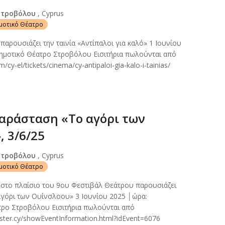
Στροβόλου
, Cyprus
ημοτικό Θέατρο
k παρουσιάζει την ταινία «Αντίπαλοι για καλό» 1 Ιουνίου
Δημοτικό Θέατρο Στροβόλου Εισιτήρια πωλούνται από
cy-el/tickets/cinema/cy-antipaloi-gia-kalo-i-tainias/
αράσταση «Το αγόρι των
, 3/6/25
Στροβόλου
, Cyprus
ημοτικό Θέατρο
στο πλαίσιο του 9ου Φεστιβάλ Θεάτρου παρουσιάζει
αγόρι των Ουίνσλοου» 3 Ιουνίου 2025 │ώρα:
τρο Στροβόλου Εισιτήρια πωλούνται από
aster.cy/showEventInformation.html?idEvent=6076