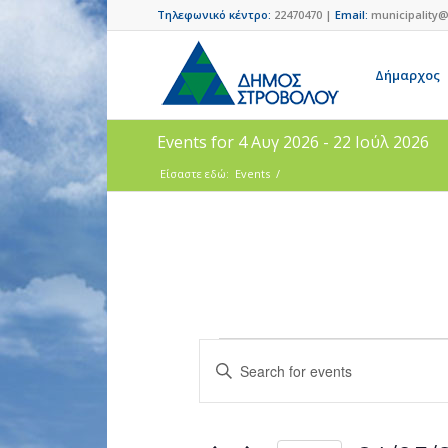
Τηλεφωνικό κέντρο:
22470470 |
Email:
municipality@
Δήμαρχος
Events for 4 Αυγ 2026 - 22 Ιούλ 2026
Είσαστε εδώ:
Events
/
Events
Enter
Search
Keyword.
and
Search
for
Views
Events