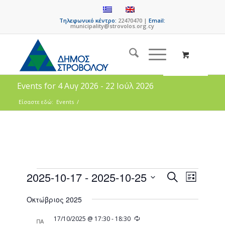
Τηλεφωνικό κέντρο:
22470470 |
Email:
municipality@strovolos.org.cy
Events for 4 Αυγ 2026 - 22 Ιούλ 2026
Είσαστε εδώ:
Events
/
Events
Event
2025-10-17
 - 
2025-10-25
Search
List
Views
Search
Select
Naviga
Οκτώβριος 2025
date.
and
Views
Recurring
17/10/2025 @ 17:30
-
18:30
ΠΑ