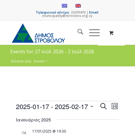
Τηλεφωνικό κέντρο:
22470470 |
Email:
municipality@strovolos.org.cy
Events for 27 Ιούλ 2026 - 2 Ιούλ 2026
Είσαστε εδώ:
Events
/
Events
Event
2025-01-17
 - 
2025-02-17
Search
List
Views
Search
Select
Naviga
Ιανουάριος 2025
date.
and
Views
17/01/2025 @ 19:30
ΠΑ