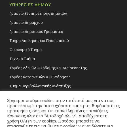
ΥΠΗΡΕΣΙΕΣ ΔΗΜΟΥ
Γραφείο Εξυπηρέτησης Δημοτών
Γραφείο Δημάρχου
Γραφείο Δημοτικού Γραμματέα
Τμήμα Διοίκησης και Προσωπικού
Οικονομικό Τμήμα
Τεχνικό Τμήμα
Τομέας Αδειών Οικοδομής και Διαίρεσης Γης
Τομέας Κατασκευών & Συντήρησης
Τμήμα Περιβαλλοντικής Ανάπτυξης
Tμήμα Δημόσιας Υγείας και Καθαριότητας
Χρησιμοποιούμε cookies στον ιστότοπό μας για να σας
Τομέας Γραμμάτων και Τεχνών
προσφέρουμε την πιο ευχάριστη εμπειρία, θυμόμαστε τις
προτιμήσεις σας και τις επανειλημμένες επισκέψεις.
Τροχονομία
Κάνοντας κλικ στο "Αποδοχή όλων", αποδέχεστε τη
χρήση ΟΛΩΝ των cookies. Ωστόσο, μπορείτε να
επισκεφθείτε τις "Ρυθμίσεις cookie" για να δώσετε μια