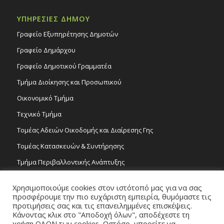
ΥΠΗΡΕΣΙΕΣ ΔΗΜΟΥ
Γραφείο Εξυπηρέτησης Δημοτών
Γραφείο Δημάρχου
Γραφείο Δημοτικού Γραμματέα
Τμήμα Διοίκησης και Προσωπικού
Οικονομικό Τμήμα
Τεχνικό Τμήμα
Τομέας Αδειών Οικοδομής και Διαίρεσης Γης
Τομέας Κατασκευών & Συντήρησης
Τμήμα Περιβαλλοντικής Ανάπτυξης
Tμήμα Δημόσιας Υγείας και Καθαριότητας
Χρησιμοποιούμε cookies στον ιστότοπό μας για να σας
Τομέας Γραμμάτων και Τεχνών
προσφέρουμε την πιο ευχάριστη εμπειρία, θυμόμαστε τις
προτιμήσεις σας και τις επανειλημμένες επισκέψεις.
Τροχονομία
Κάνοντας κλικ στο "Αποδοχή όλων", αποδέχεστε τη
χρήση ΟΛΩΝ των cookies. Ωστόσο, μπορείτε να