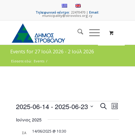
Τηλεφωνικό κέντρο:
22470470 |
Email:
municipality@strovolos.org.cy
Events for 27 Ιούλ 2026 - 2 Ιούλ 2026
Είσαστε εδώ:
Events
/
Events
Event
2025-06-14
 - 
2025-06-23
Search
List
Views
Search
Select
Naviga
Ιούνιος 2025
date.
and
Views
14/06/2025 @ 10:30
ΣΑ