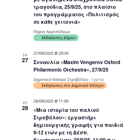
τραγούδια, 25/9/25, στο πλαίσιο
του προγράμματος «Πολιτισμός
σε κάθε γειτονιά»
Πάρκο Ακροπόλεως
Εκδηλώσεις Δήμου
27/09/2025 @ 20:30
ΣΑ
27
Συναυλία «Maxim Vengerov Oxford
Philarmonic Orchestra», 27/9/25
Δημοτικό Θέατρο Στροβόλου
, Cyprus
Εκδηλώσεις στο Δημοτικό Θέατρο
28/09/2025 @ 11:00
ΚΥ
28
«Μια ιστορία του παλιού
Στροβόλου»: εργαστήρι
δημιουργικής γραφής για παιδιά
9-12 ετών με τη Δέσπ.
Κωνσταντίνου, 28/9/25, 11:00 π.μ.,