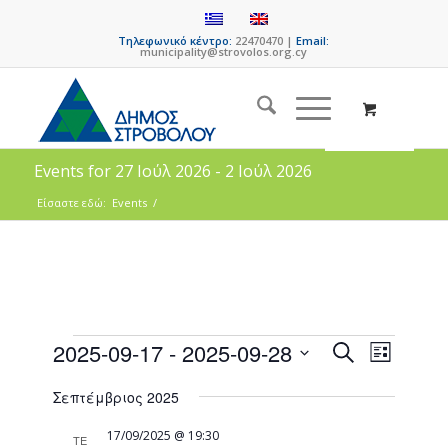
Τηλεφωνικό κέντρο:
22470470 |
Email:
municipality@strovolos.org.cy
Events for 27 Ιούλ 2026 - 2 Ιούλ 2026
Είσαστε εδώ:
Events
/
Events
Event
2025-09-17
 - 
2025-09-28
Search
List
Views
Search
Select
Naviga
Σεπτέμβριος 2025
date.
and
Views
17/09/2025 @ 19:30
ΤΕ