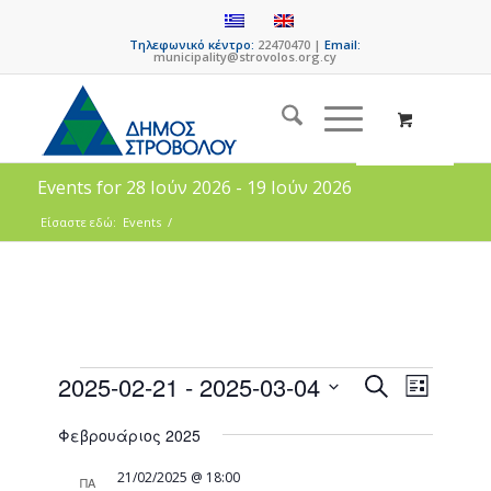
Τηλεφωνικό κέντρο:
22470470 |
Email:
municipality@strovolos.org.cy
Events for 28 Ιούν 2026 - 19 Ιούν 2026
Είσαστε εδώ:
Events
/
Events
Event
2025-02-21
 - 
2025-03-04
Search
List
Views
Search
Select
Naviga
Φεβρουάριος 2025
date.
and
Views
21/02/2025 @ 18:00
ΠΑ