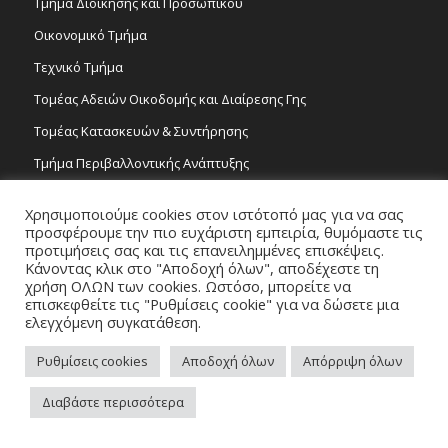
Τμήμα Διοίκησης και Προσωπικού
Οικονομικό Τμήμα
Τεχνικό Τμήμα
Τομέας Αδειών Οικοδομής και Διαίρεσης Γης
Τομέας Κατασκευών & Συντήρησης
Τμήμα Περιβαλλοντικής Ανάπτυξης
Tμήμα Δημόσιας Υγείας και Καθαριότητας
Χρησιμοποιούμε cookies στον ιστότοπό μας για να σας
Τομέας Γραμμάτων και Τεχνών
προσφέρουμε την πιο ευχάριστη εμπειρία, θυμόμαστε τις
προτιμήσεις σας και τις επανειλημμένες επισκέψεις.
Τροχονομία
Κάνοντας κλικ στο "Αποδοχή όλων", αποδέχεστε τη
χρήση ΟΛΩΝ των cookies. Ωστόσο, μπορείτε να
επισκεφθείτε τις "Ρυθμίσεις cookie" για να δώσετε μια
ελεγχόμενη συγκατάθεση.
Ρυθμίσεις cookies
Αποδοχή όλων
Απόρριψη όλων
Copyright 2026 © Δήμος Στροβόλου, All Rights Reserved. / Powered by
Διαβάστε περισσότερα
NETinfo Plc
Πλοηγός