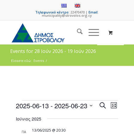
Τηλεφωνικό κέντρο:
22470470 |
Email:
municipality@strovolos.org.cy
Events for 28 Ιούν 2026 - 19 Ιούν 2026
Είσαστε εδώ:
Events
/
Events
Event
2025-06-13
 - 
2025-06-23
Search
List
Views
Search
Select
Naviga
Ιούνιος 2025
date.
and
Views
13/06/2025 @ 20:30
ΠΑ