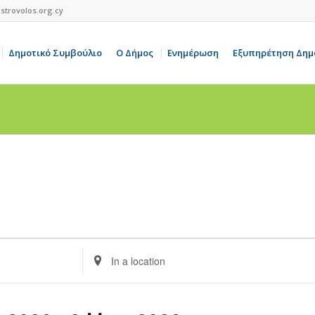
strovolos.org.cy
Δημοτικό Συμβούλιο
Ο Δήμος
Ενημέρωση
Εξυπηρέτηση Δημ
Enter
Location.
Search
for
Events