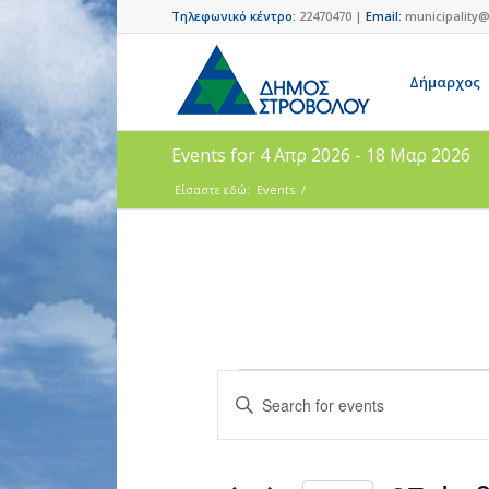
Τηλεφωνικό κέντρο:
22470470 |
Email:
municipality@
Δήμαρχος
Events for 4 Απρ 2026 - 18 Μαρ 2026
Είσαστε εδώ:
Events
/
Events
Enter
Search
Keyword.
and
Search
for
Views
Events