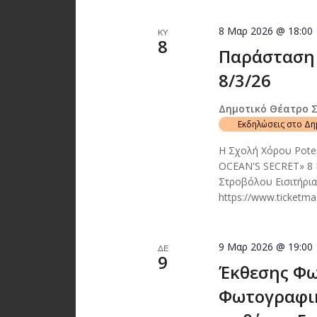
8 Μαρ 2026 @ 18:00
ΚΥ
8
Παράσταση 
8/3/26
Δημοτικό Θέατρο 
Εκδηλώσεις στο Δ
Η Σχολή Χόρου Poten
OCEAN'S SECRET» 8 
Στροβόλου Εισιτήρι
https://www.ticketm
9 Μαρ 2026 @ 19:00
ΔΕ
9
Έκθεσης Φω
Φωτογραφι