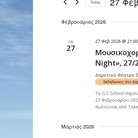
27 Φεβ
Today
Navigation
by
Select
Keyword.
date.
Φεβρουάριος 2026
27 Φεβ 2026 @ 21:0
ΠΑ
27
Μουσικοχορ
Night», 27/
Δημοτικό Θέατρο 
Εκδηλώσεις στο Δ
To G C School παρου
27 Φεβρουαρίου 202
πωλούνται από Tick
Μάρτιος 2026