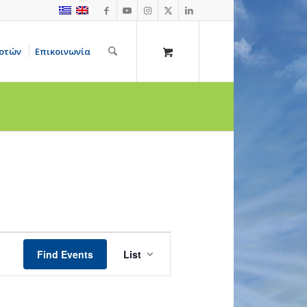
οτών
Επικοινωνία
Event
Views
Find Events
List
Navigation