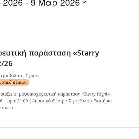
 2026
 - 
9 Μαρ 2026
by
Location.
0
ευτική παράσταση «Starry
2/26
Στροβόλου
, Cyprus
ημοτικό Θέατρο
σιάζει τη μουσικοχορευτική παράσταση «Starry Night»
6 │ώρα: 21:00 │Δημοτικό Θέατρο Στροβόλου Εισιτήρια
etmaster