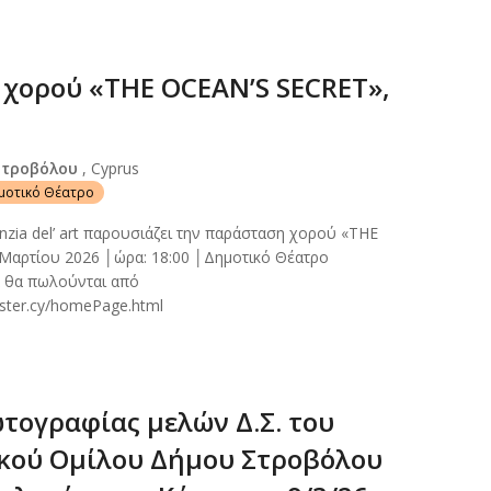
χορού «THE OCEAN’S SECRET»,
Στροβόλου
, Cyprus
ημοτικό Θέατρο
zia del’ art παρουσιάζει την παράσταση χορού «THE
Μαρτίου 2026 │ώρα: 18:00 │Δημοτικό Θέατρο
α θα πωλούνται από
aster.cy/homePage.html
τογραφίας μελών Δ.Σ. του
κού Ομίλου Δήμου Στροβόλου