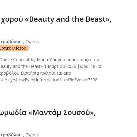
χορού «Beauty and the Beast»,
Στροβόλου
, Cyprus
ημοτικό Θέατρο
ance Concept by Maria Yiangou παρουσιάζει την
auty and the Beast» 1 Μαρτίου 2026 │ώρα: 18:00
τροβόλου Εισιτήρια πωλούνται από
aster.cy/showEventInformation.html?idEvent=7328
ωμωδία «Μαντάμ Σουσού»,
Στροβόλου
, Cyprus