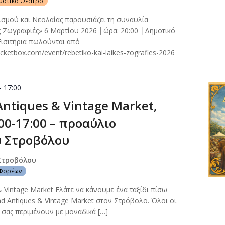
ημοτικό Θέατρο
σμού και Νεολαίας παρουσιάζει τη συναυλία
ές Ζωγραφιές» 6 Μαρτίου 2026 │ώρα: 20:00 │Δημοτικό
ισιτήρια πωλούνται από
icketbox.com/event/rebetiko-kai-laikes-zografies-2026
-
17:00
ntiques & Vintage Market,
:00-17:00 – προαύλιο
 Στροβόλου
Στροβόλου
 Φορέων
& Vintage Market Ελάτε να κάνουμε ένα ταξίδι πίσω
d Antiques & Vintage Market στον Στρόβολο. Όλοι οι
 σας περιμένουν με μοναδικά […]